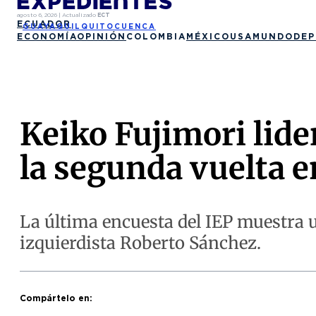
agosto 6, 2026
|
Actualizado
ECT
ECUADOR
GUAYAQUIL
QUITO
CUENCA
ECONOMÍA
OPINIÓN
COLOMBIA
MÉXICO
USA
MUNDO
DEP
Keiko Fujimori lider
la segunda vuelta e
La última encuesta del IEP muestra u
izquierdista Roberto Sánchez.
Compártelo en: