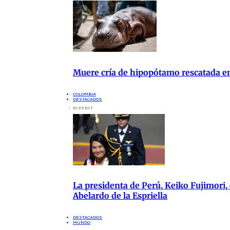
Muere cría de hipopótamo rescatada 
COLOMBIA
DESTACADOS
10:35 ECT
La presidenta de Perú, Keiko Fujimori, 
Abelardo de la Espriella
DESTACADOS
MUNDO