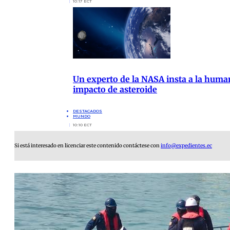
10:17 ECT
Un experto de la NASA insta a la human
impacto de asteroide
DESTACADOS
MUNDO
10:10 ECT
Si está interesado en licenciar este contenido contáctese con
info@expedientes.ec