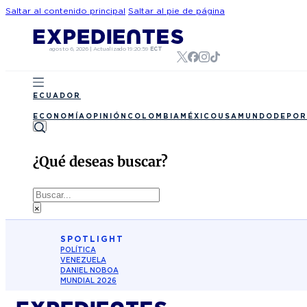
Saltar al contenido principal
Saltar al pie de página
agosto 6, 2026
|
Actualizado
19:20:59
ECT
ECUADOR
ECONOMÍA
OPINIÓN
COLOMBIA
MÉXICO
USA
MUNDO
DEPOR
¿Qué deseas buscar?
Buscar
×
SPOTLIGHT
POLÍTICA
VENEZUELA
DANIEL NOBOA
MUNDIAL 2026