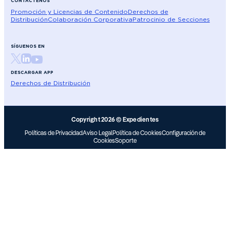
CONTÁCTENOS
Promoción y Licencias de Contenido
Derechos de
Distribución
Colaboración Corporativa
Patrocinio de Secciones
SÍGUENOS EN
DESCARGAR APP
Derechos de Distribución
Copyright 2026 © Expedientes
Políticas de Privacidad
Aviso Legal
Política de Cookies
Configuración de
Cookies
Soporte