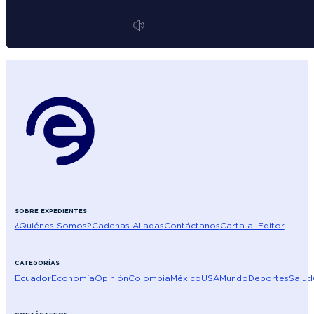
SOBRE EXPEDIENTES
¿Quiénes Somos?
Cadenas Aliadas
Contáctanos
Carta al Editor
CATEGORÍAS
Ecuador
Economía
Opinión
Colombia
México
USA
Mundo
Deportes
Salud