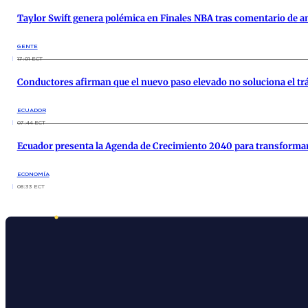
Taylor Swift genera polémica en Finales NBA tras comentario de an
GENTE
17:01 ECT
Conductores afirman que el nuevo paso elevado no soluciona el tr
ECUADOR
07:44 ECT
Ecuador presenta la Agenda de Crecimiento 2040 para transformar
ECONOMÍA
08:33 ECT