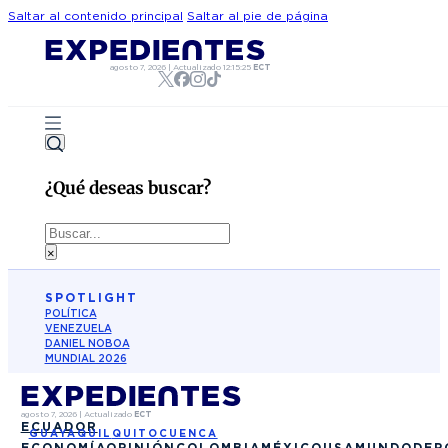
Saltar al contenido principal
Saltar al pie de página
agosto 7, 2026
|
Actualizado
12:15:25
ECT
¿Qué deseas buscar?
Buscar
×
SPOTLIGHT
POLÍTICA
VENEZUELA
DANIEL NOBOA
MUNDIAL 2026
agosto 7, 2026
|
Actualizado
ECT
ECUADOR
GUAYAQUIL
QUITO
CUENCA
ECONOMÍA
OPINIÓN
COLOMBIA
MÉXICO
USA
MUNDO
DEP