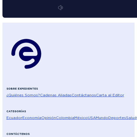
SOBRE EXPEDIENTES
¿Quiénes Somos?
Cadenas Aliadas
Contáctanos
Carta al Editor
CATEGORÍAS
Ecuador
Economía
Opinión
Colombia
México
USA
Mundo
Deportes
Salud
CONTÁCTENOS