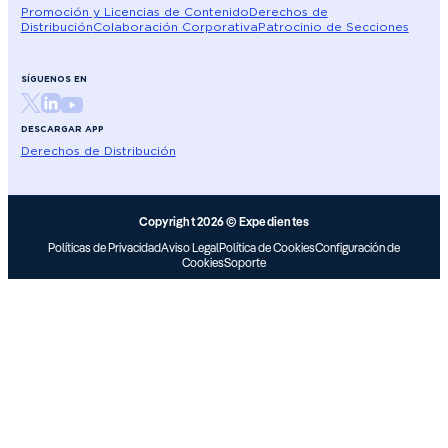
Promoción y Licencias de Contenido
Derechos de
Distribución
Colaboración Corporativa
Patrocinio de Secciones
SÍGUENOS EN
DESCARGAR APP
Derechos de Distribución
Copyright 2026 © Expedientes
Políticas de Privacidad
Aviso Legal
Política de Cookies
Configuración de
Cookies
Soporte