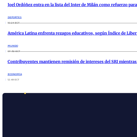
Joel Ordóñez entra en la lista del Inter de Milán como refuerzo par
DEPORTES
10:24 ECT
América Latina enfrenta rezagos educativos, según Índice de Liber
MUNDO
07:52 ECT
Contribuyentes mantienen remisión de intereses del SRI mientras n
ECONOMÍA
12:49 ECT