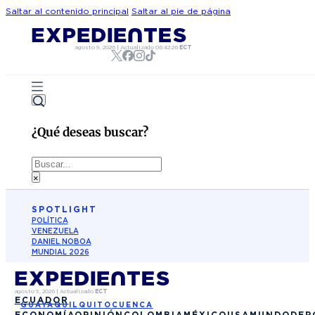
Saltar al contenido principal
Saltar al pie de página
agosto 9, 2026
|
Actualizado
06:42:26
ECT
¿Qué deseas buscar?
Buscar
×
SPOTLIGHT
POLÍTICA
VENEZUELA
DANIEL NOBOA
MUNDIAL 2026
agosto 9, 2026
|
Actualizado
ECT
ECUADOR
GUAYAQUIL
QUITO
CUENCA
ECONOMÍA
OPINIÓN
COLOMBIA
MÉXICO
USA
MUNDO
DEP