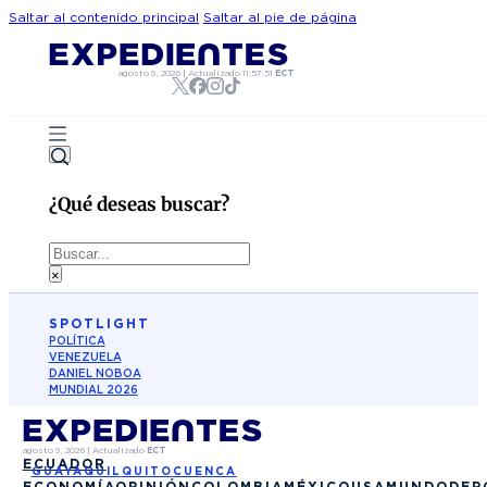
Saltar al contenido principal
Saltar al pie de página
agosto 9, 2026
|
Actualizado
11:57:51
ECT
¿Qué deseas buscar?
Buscar
×
SPOTLIGHT
POLÍTICA
VENEZUELA
DANIEL NOBOA
MUNDIAL 2026
agosto 9, 2026
|
Actualizado
ECT
ECUADOR
GUAYAQUIL
QUITO
CUENCA
ECONOMÍA
OPINIÓN
COLOMBIA
MÉXICO
USA
MUNDO
DEP