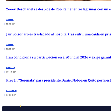
Zooey Deschanel se despide de Rob Reiner entre lágrimas con un
GENTE
16:36 ECT
Jair Bolsonaro es trasladado al hospital tras sufrir una caída en pr
GENTE
10:31 ECT
Irán condiciona su participación en el Mundial 2026 y exige garantí
MUNDO
07:43 ECT
Prevén “Serenata” para presidente Daniel Noboa en Quito por Fies
ECUADOR
06:39 ECT