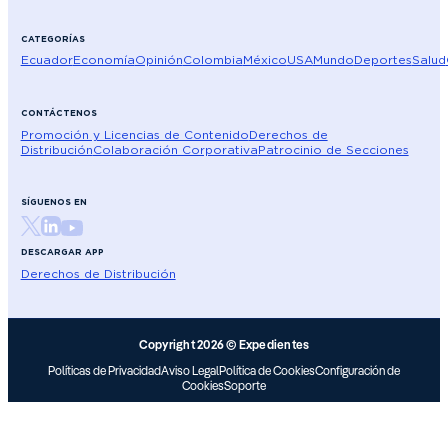
CATEGORÍAS
Ecuador
Economía
Opinión
Colombia
México
USA
Mundo
Deportes
Salud
CONTÁCTENOS
Promoción y Licencias de Contenido
Derechos de
Distribución
Colaboración Corporativa
Patrocinio de Secciones
SÍGUENOS EN
DESCARGAR APP
Derechos de Distribución
Copyright 2026 © Expedientes
Políticas de Privacidad
Aviso Legal
Política de Cookies
Configuración de
Cookies
Soporte