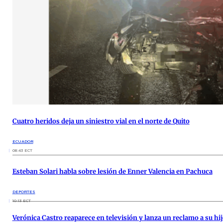
Cuatro heridos deja un siniestro vial en el norte de Quito
ECUADOR
08:43 ECT
Esteban Solari habla sobre lesión de Enner Valencia en Pachuca
DEPORTES
10:13 ECT
Verónica Castro reaparece en televisión y lanza un reclamo a su hij