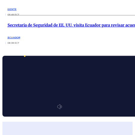
GENTE
09:49 ECT
Secretaria de Seguridad de EE. UU. visita Ecuador para revisar acu
ECUADOR
08:08 ECT