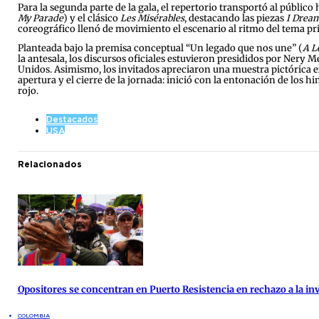
Para la segunda parte de la gala, el repertorio transportó al públi
My Parade
) y el clásico
Les Misérables
, destacando las piezas
I Drea
coreográfico llenó de movimiento el escenario al ritmo del tema pr
Planteada bajo la premisa conceptual “Un legado que nos une” (
A L
la antesala, los discursos oficiales estuvieron presididos por Ner
Unidos. Asimismo, los invitados apreciaron una muestra pictórica ex
apertura y el cierre de la jornada: inició con la entonación de los 
rojo.
Destacados
USA
Relacionados
Opositores se concentran en Puerto Resistencia en rechazo a la inv
COLOMBIA