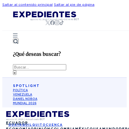
Saltar al contenido principal
Saltar al pie de página
agosto 10, 2026
|
Actualizado
03:14:48
ECT
¿Qué deseas buscar?
Buscar
×
SPOTLIGHT
POLÍTICA
VENEZUELA
DANIEL NOBOA
MUNDIAL 2026
agosto 10, 2026
|
Actualizado
ECT
ECUADOR
GUAYAQUIL
QUITO
CUENCA
ECONOMÍA
OPINIÓN
COLOMBIA
MÉXICO
USA
MUNDO
DEP