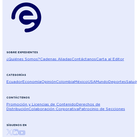
SOBRE EXPEDIENTES
¿Quiénes Somos?
Cadenas Aliadas
Contáctanos
Carta al Editor
CATEGORÍAS
Ecuador
Economía
Opinión
Colombia
México
USA
Mundo
Deportes
Salud
CONTÁCTENOS
Promoción y Licencias de Contenido
Derechos de
Distribución
Colaboración Corporativa
Patrocinio de Secciones
SÍGUENOS EN