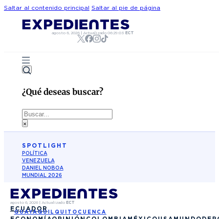
Saltar al contenido principal
Saltar al pie de página
agosto 6, 2026
|
Actualizado
06:29:03
ECT
¿Qué deseas buscar?
Buscar
×
SPOTLIGHT
POLÍTICA
VENEZUELA
DANIEL NOBOA
MUNDIAL 2026
agosto 6, 2026
|
Actualizado
ECT
ECUADOR
GUAYAQUIL
QUITO
CUENCA
ECONOMÍA
OPINIÓN
COLOMBIA
MÉXICO
USA
MUNDO
DEP