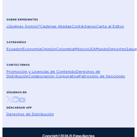
SOBRE EXPEDIENTES
¿Quiénes Somos?
Cadenas Aliadas
Contáctanos
Carta al Editor
CATEGORÍAS
Ecuador
Economía
Opinión
Colombia
México
USA
Mundo
Deportes
Salud
CONTÁCTENOS
Promoción y Licencias de Contenido
Derechos de
Distribución
Colaboración Corporativa
Patrocinio de Secciones
SÍGUENOS EN
DESCARGAR APP
Derechos de Distribución
Copyright 2026 © Expedientes