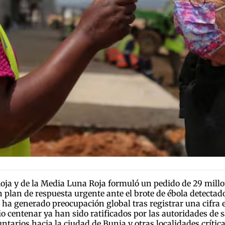
 Roja y de la Media Luna Roja formuló un pedido de 29 mil
un plan de respuesta urgente ante el brote de ébola detecta
 ha generado preocupación global tras registrar una cifra 
o centenar ya han sido ratificados por las autoridades de s
tarios hacia la ciudad de Bunia y otras localidades crític