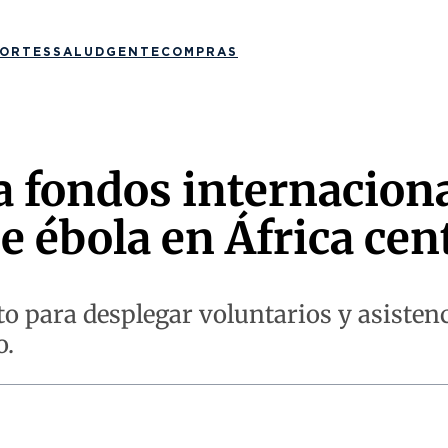
ORTES
SALUD
GENTE
COMPRAS
ta fondos internacion
e ébola en África cen
o para desplegar voluntarios y asisten
o.