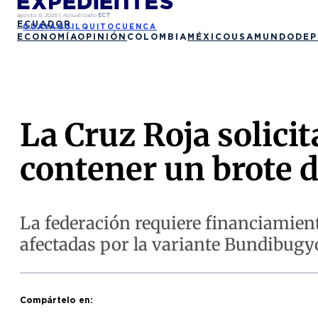
agosto 6, 2026
|
Actualizado
ECT
ECUADOR
GUAYAQUIL
QUITO
CUENCA
ECONOMÍA
OPINIÓN
COLOMBIA
MÉXICO
USA
MUNDO
DEP
La Cruz Roja solici
contener un brote d
La federación requiere financiamient
afectadas por la variante Bundibugy
Compártelo en: