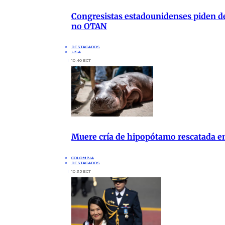
Congresistas estadounidenses piden de
no OTAN
DESTACADOS
USA
10:40 ECT
Muere cría de hipopótamo rescatada 
COLOMBIA
DESTACADOS
10:35 ECT