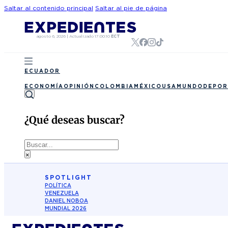
Saltar al contenido principal
Saltar al pie de página
agosto 6, 2026
|
Actualizado
17:00:10
ECT
ECUADOR
ECONOMÍA
OPINIÓN
COLOMBIA
MÉXICO
USA
MUNDO
DEPOR
¿Qué deseas buscar?
Buscar
×
SPOTLIGHT
POLÍTICA
VENEZUELA
DANIEL NOBOA
MUNDIAL 2026