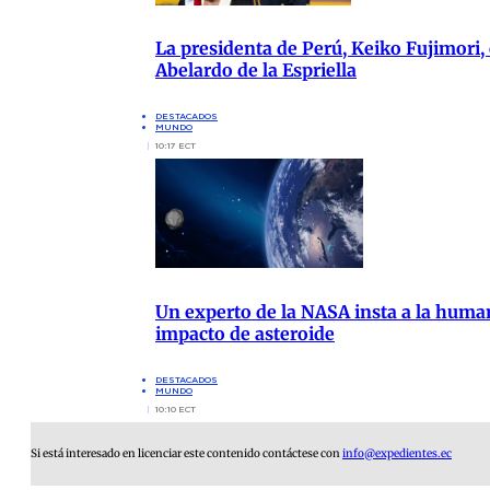
La presidenta de Perú, Keiko Fujimori, 
Abelardo de la Espriella
DESTACADOS
MUNDO
10:17 ECT
Un experto de la NASA insta a la human
impacto de asteroide
DESTACADOS
MUNDO
10:10 ECT
Si está interesado en licenciar este contenido contáctese con
info@expedientes.ec