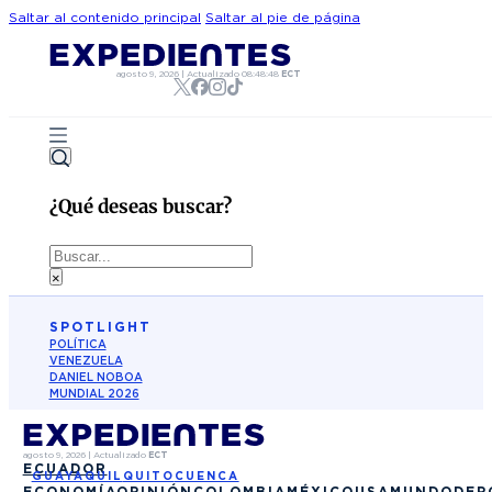
Saltar al contenido principal
Saltar al pie de página
agosto 9, 2026
|
Actualizado
08:48:48
ECT
¿Qué deseas buscar?
Buscar
×
SPOTLIGHT
POLÍTICA
VENEZUELA
DANIEL NOBOA
MUNDIAL 2026
agosto 9, 2026
|
Actualizado
ECT
ECUADOR
GUAYAQUIL
QUITO
CUENCA
ECONOMÍA
OPINIÓN
COLOMBIA
MÉXICO
USA
MUNDO
DEP