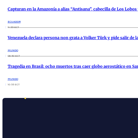
Capturan en la Amazonía a alias “Antisana”, cabecilla de Los Lobos 
ECUADOR
11:55 ECT
Venezuela declara persona non grata a Volker Türk y pide salir de 
MUNDO
08:50 ECT
Tragedia en Brasil: ocho muertos tras caer globo aerostático en Sa
MUNDO
10:55 ECT