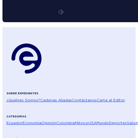
SOBRE EXPEDIENTES
¿Quiénes Somos?
Cadenas Aliadas
Contáctanos
Carta al Editor
CATEGORÍAS
Ecuador
Economía
Opinión
Colombia
México
USA
Mundo
Deportes
Salud