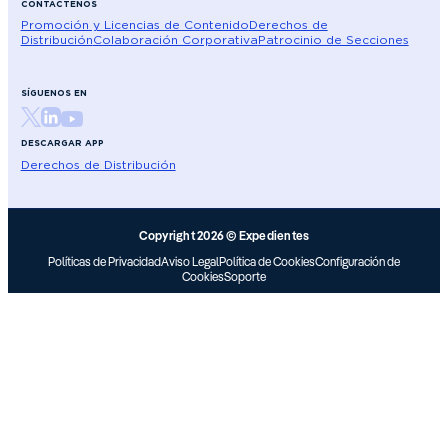
CONTÁCTENOS
Promoción y Licencias de Contenido
Derechos de
Distribución
Colaboración Corporativa
Patrocinio de Secciones
SÍGUENOS EN
DESCARGAR APP
Derechos de Distribución
Copyright 2026 © Expedientes
Políticas de Privacidad
Aviso Legal
Política de Cookies
Configuración de
Cookies
Soporte