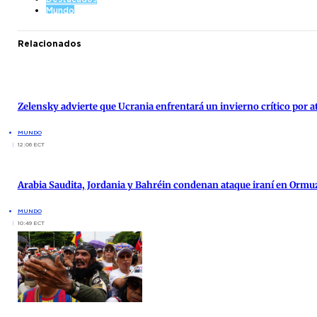
Mundo
Relacionados
Zelensky advierte que Ucrania enfrentará un invierno crítico por 
MUNDO
12:06 ECT
Arabia Saudita, Jordania y Bahréin condenan ataque iraní en Ormu
MUNDO
10:49 ECT