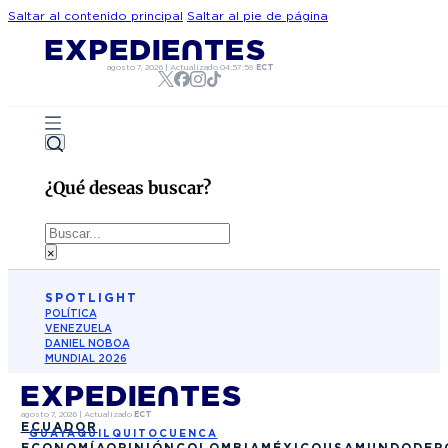
Saltar al contenido principal
Saltar al pie de página
agosto 7, 2026
|
Actualizado
04:57:59
ECT
¿Qué deseas buscar?
Buscar
×
SPOTLIGHT
POLÍTICA
VENEZUELA
DANIEL NOBOA
MUNDIAL 2026
agosto 7, 2026
|
Actualizado
ECT
ECUADOR
GUAYAQUIL
QUITO
CUENCA
ECONOMÍA
OPINIÓN
COLOMBIA
MÉXICO
USA
MUNDO
DEP