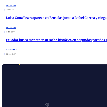
ECUADOR
09:37 ECT
Luisa González reaparece en Bruselas junto a Rafael Correa y nie
ECUADOR
11:58 ECT
Ecuador busca mantener su racha histórica en segundos partidos 
DEPORTES
07:44 ECT