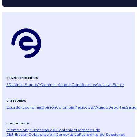
SOBRE EXPEDIENTES
¿Quiénes Somos?
Cadenas Aliadas
Contáctanos
Carta al Editor
CATEGORÍAS
Ecuador
Economía
Opinión
Colombia
México
USA
Mundo
Deportes
Salud
CONTÁCTENOS
Promoción y Licencias de Contenido
Derechos de
Distribución
Colaboración Corporativa
Patrocinio de Secciones