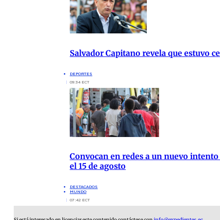
Salvador Capitano revela que estuvo cer
DEPORTES
09:34 ECT
Convocan en redes a un nuevo intento
el 15 de agosto
DESTACADOS
MUNDO
07:42 ECT
Si está interesado en licenciar este contenido contáctese con
info@expedientes.ec