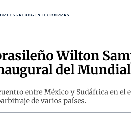
ORTES
SALUD
GENTE
COMPRAS
 brasileño Wilton Sam
 inaugural del Mundia
cuentro entre México y Sudáfrica en el 
arbitraje de varios países.