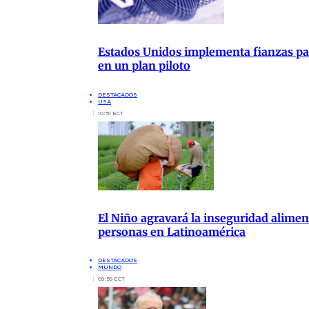
Estados Unidos implementa fianzas para
en un plan piloto
DESTACADOS
USA
10:51 ECT
El Niño agravará la inseguridad aliment
personas en Latinoamérica
DESTACADOS
MUNDO
09:59 ECT