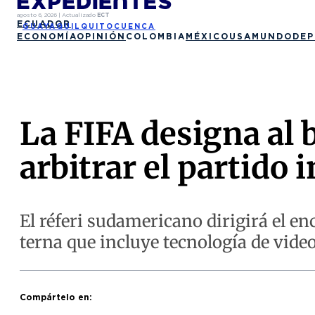
agosto 6, 2026
|
Actualizado
ECT
ECUADOR
GUAYAQUIL
QUITO
CUENCA
ECONOMÍA
OPINIÓN
COLOMBIA
MÉXICO
USA
MUNDO
DEP
La FIFA designa al
arbitrar el partido
El réferi sudamericano dirigirá el en
terna que incluye tecnología de video
Compártelo en: