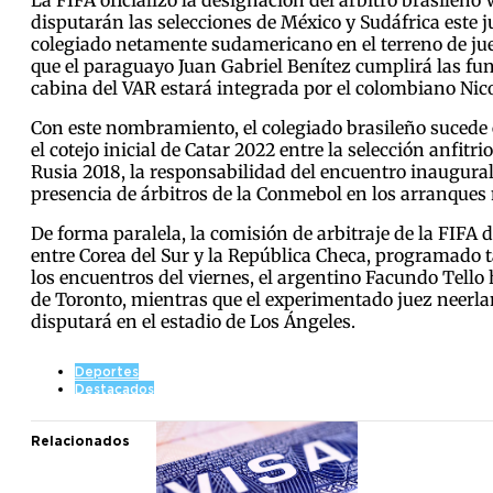
La FIFA oficializó la designación del árbitro brasileño
disputarán las selecciones de México y Sudáfrica este j
colegiado netamente sudamericano en el terreno de jue
que el paraguayo Juan Gabriel Benítez cumplirá las fun
cabina del VAR estará integrada por el colombiano Nicol
Con este nombramiento, el colegiado brasileño sucede en
el cotejo inicial de Catar 2022 entre la selección anfitr
Rusia 2018, la responsabilidad del encuentro inaugural 
presencia de árbitros de la Conmebol en los arranques
De forma paralela, la comisión de arbitraje de la FIFA 
entre Corea del Sur y la República Checa, programado 
los encuentros del viernes, el argentino Facundo Tello
de Toronto, mientras que el experimentado juez neerl
disputará en el estadio de Los Ángeles.
Deportes
Destacados
Relacionados