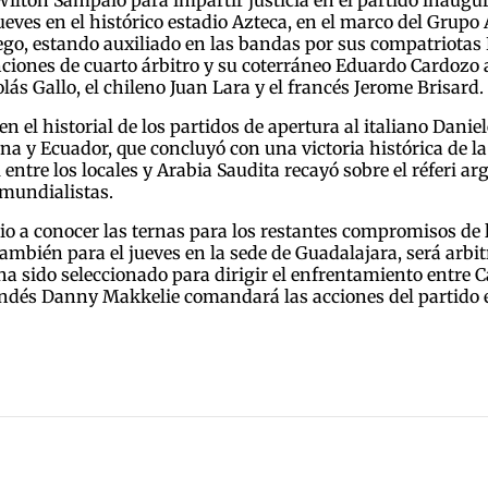
 Wilton Sampaio para impartir justicia en el partido inaugu
ueves en el histórico estadio Azteca, en el marco del Grupo
go, estando auxiliado en las bandas por sus compatriotas 
ciones de cuarto árbitro y su coterráneo Eduardo Cardozo 
ás Gallo, el chileno Juan Lara y el francés Jerome Brisard.
 el historial de los partidos de apertura al italiano Daniel
iona y Ecuador, que concluyó con una victoria histórica de la
entre los locales y Arabia Saudita recayó sobre el réferi a
 mundialistas.
dio a conocer las ternas para los restantes compromisos de 
también para el jueves en la sede de Guadalajara, será arb
 ha sido seleccionado para dirigir el enfrentamiento entr
andés Danny Makkelie comandará las acciones del partido e