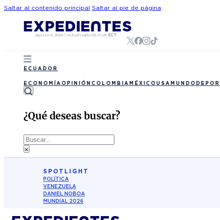
Saltar al contenido principal
Saltar al pie de página
agosto 6, 2026
|
Actualizado
06:31:29
ECT
ECUADOR
ECONOMÍA
OPINIÓN
COLOMBIA
MÉXICO
USA
MUNDO
DEPOR
¿Qué deseas buscar?
Buscar
×
SPOTLIGHT
POLÍTICA
VENEZUELA
DANIEL NOBOA
MUNDIAL 2026