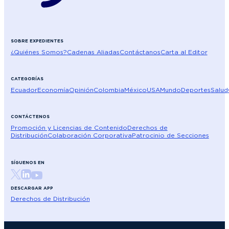
SOBRE EXPEDIENTES
¿Quiénes Somos?
Cadenas Aliadas
Contáctanos
Carta al Editor
CATEGORÍAS
Ecuador
Economía
Opinión
Colombia
México
USA
Mundo
Deportes
Salud
CONTÁCTENOS
Promoción y Licencias de Contenido
Derechos de
Distribución
Colaboración Corporativa
Patrocinio de Secciones
SÍGUENOS EN
DESCARGAR APP
Derechos de Distribución