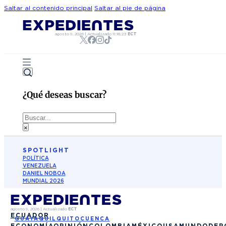
Saltar al contenido principal
Saltar al pie de página
agosto 9, 2026
|
Actualizado
11:18:23
ECT
¿Qué deseas buscar?
Buscar
×
SPOTLIGHT
POLÍTICA
VENEZUELA
DANIEL NOBOA
MUNDIAL 2026
agosto 9, 2026
|
Actualizado
ECT
ECUADOR
GUAYAQUIL
QUITO
CUENCA
ECONOMÍA
OPINIÓN
COLOMBIA
MÉXICO
USA
MUNDO
DEP