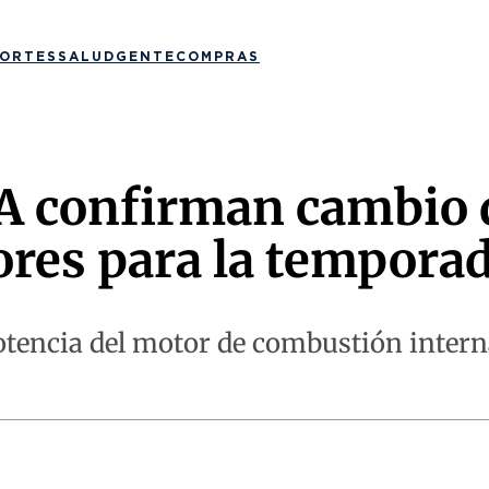
ORTES
SALUD
GENTE
COMPRAS
IA confirman cambio d
res para la tempora
encia del motor de combustión interna