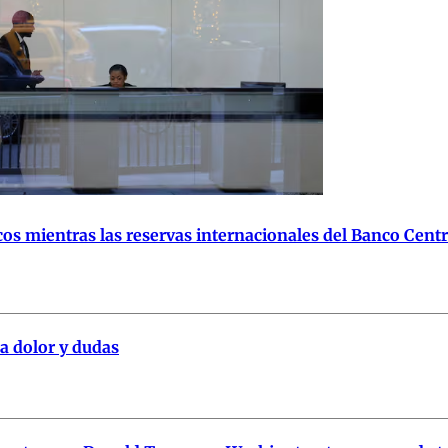
cos mientras las reservas internacionales del Banco Cent
a dolor y dudas