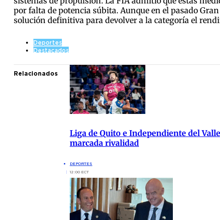
sistemas de propulsión. La FIA admitió que estas medid
por falta de potencia súbita. Aunque en el pasado Gran
solución definitiva para devolver a la categoría el ren
Deportes
Destacados
Relacionados
Liga de Quito e Independiente del Vall
marcada rivalidad
DEPORTES
12:00 ECT