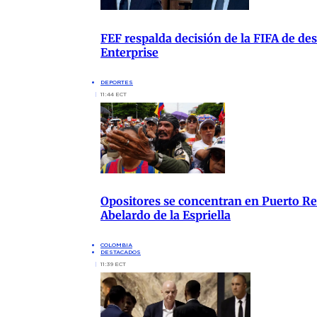
FEF respalda decisión de la FIFA de de
Enterprise
DEPORTES
11:44 ECT
Opositores se concentran en Puerto Res
Abelardo de la Espriella
COLOMBIA
DESTACADOS
11:39 ECT