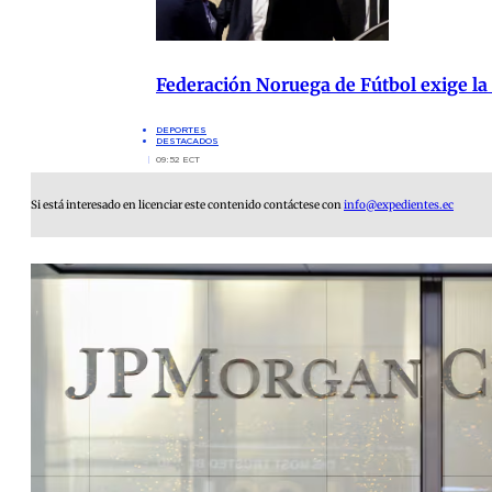
Federación Noruega de Fútbol exige la
DEPORTES
DESTACADOS
09:52 ECT
Si está interesado en licenciar este contenido contáctese con
info@expedientes.ec