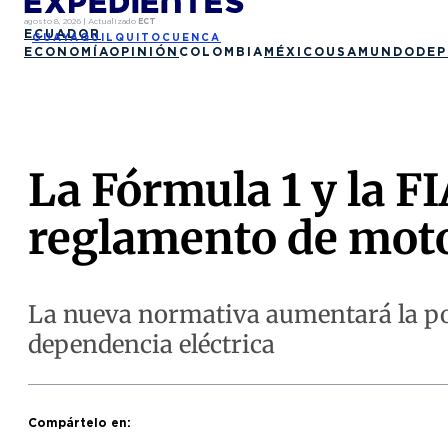
agosto 8, 2026
|
Actualizado
ECT
ECUADOR
GUAYAQUIL
QUITO
CUENCA
ECONOMÍA
OPINIÓN
COLOMBIA
MÉXICO
USA
MUNDO
DEP
La Fórmula 1 y la F
reglamento de moto
La nueva normativa aumentará la pot
dependencia eléctrica
Compártelo en: