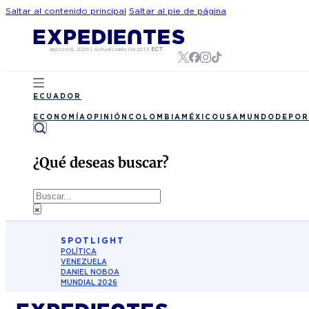
Saltar al contenido principal
Saltar al pie de página
agosto 8, 2026
|
Actualizado
04:22:13
ECT
ECUADOR
ECONOMÍA
OPINIÓN
COLOMBIA
MÉXICO
USA
MUNDO
DEPOR
¿Qué deseas buscar?
Buscar
×
SPOTLIGHT
POLÍTICA
VENEZUELA
DANIEL NOBOA
MUNDIAL 2026