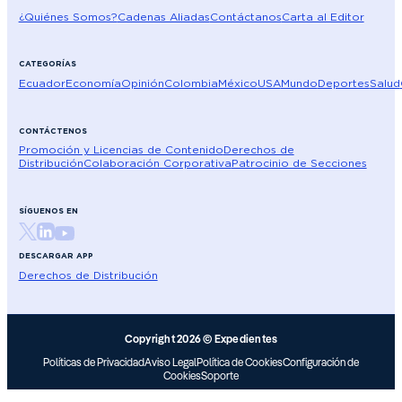
¿Quiénes Somos?
Cadenas Aliadas
Contáctanos
Carta al Editor
CATEGORÍAS
Ecuador
Economía
Opinión
Colombia
México
USA
Mundo
Deportes
Salud
CONTÁCTENOS
Promoción y Licencias de Contenido
Derechos de
Distribución
Colaboración Corporativa
Patrocinio de Secciones
SÍGUENOS EN
DESCARGAR APP
Derechos de Distribución
Copyright 2026 © Expedientes
Políticas de Privacidad
Aviso Legal
Política de Cookies
Configuración de
Cookies
Soporte