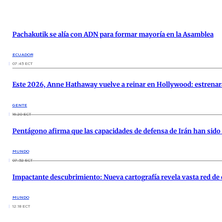
Pachakutik se alía con ADN para formar mayoría en la Asamblea
ECUADOR
07:45 ECT
Este 2026, Anne Hathaway vuelve a reinar en Hollywood: estrenará
GENTE
16:20 ECT
Pentágono afirma que las capacidades de defensa de Irán han sido
MUNDO
07:52 ECT
Impactante descubrimiento: Nueva cartografía revela vasta red de
MUNDO
12:18 ECT