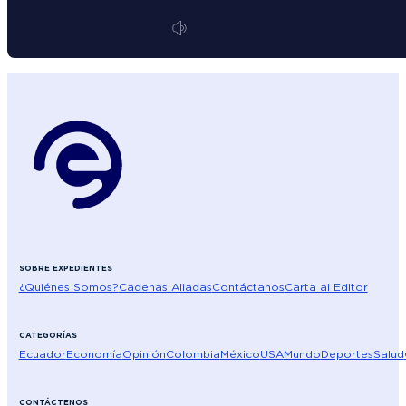
SOBRE EXPEDIENTES
¿Quiénes Somos?
Cadenas Aliadas
Contáctanos
Carta al Editor
CATEGORÍAS
Ecuador
Economía
Opinión
Colombia
México
USA
Mundo
Deportes
Salud
CONTÁCTENOS