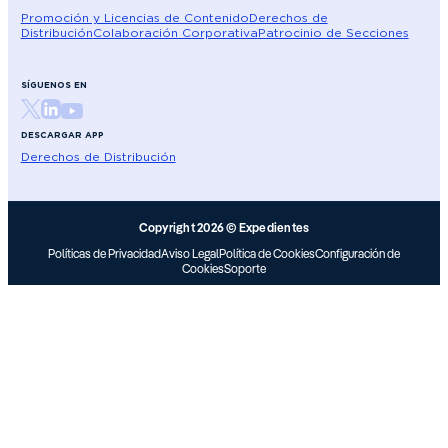
Promoción y Licencias de Contenido
Derechos de
Distribución
Colaboración Corporativa
Patrocinio de Secciones
SÍGUENOS EN
DESCARGAR APP
Derechos de Distribución
Copyright 2026 © Expedientes
Políticas de Privacidad
Aviso Legal
Política de Cookies
Configuración de
Cookies
Soporte