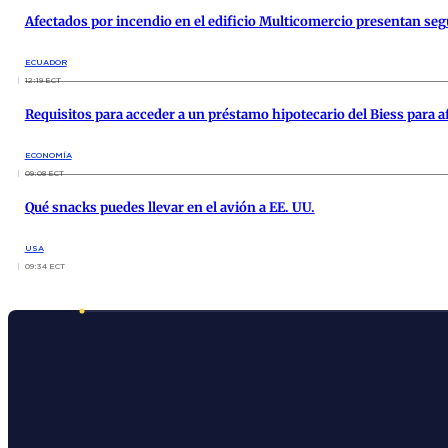
Afectados por incendio en el edificio Multicomercio presentan se
ECUADOR
12:19 ECT
Requisitos para acceder a un préstamo hipotecario del Biess para a
ECONOMÍA
09:08 ECT
Qué snacks puedes llevar en el avión a EE. UU.
USA
09:34 ECT