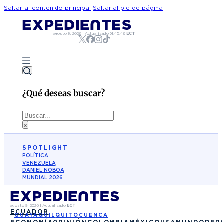
Saltar al contenido principal
Saltar al pie de página
agosto 9, 2026
|
Actualizado
01:45:46
ECT
¿Qué deseas buscar?
Buscar
×
SPOTLIGHT
POLÍTICA
VENEZUELA
DANIEL NOBOA
MUNDIAL 2026
agosto 9, 2026
|
Actualizado
ECT
ECUADOR
GUAYAQUIL
QUITO
CUENCA
ECONOMÍA
OPINIÓN
COLOMBIA
MÉXICO
USA
MUNDO
DEP