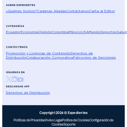
SOBRE EXPEDIENTES
¿Quiénes Somos?
Cadenas Aliadas
Contáctanos
Carta al Editor
CATEGORÍAS
Ecuador
Economía
Opinión
Colombia
México
USA
Mundo
Deportes
Salud
CONTÁCTENOS
Promoción y Licencias de Contenido
Derechos de
Distribución
Colaboración Corporativa
Patrocinio de Secciones
SÍGUENOS EN
DESCARGAR APP
Derechos de Distribución
Copyright 2026 © Expedientes
Políticas de Privacidad
Aviso Legal
Política de Cookies
Configuración de
Cookies
Soporte