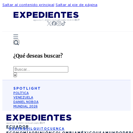
Saltar al contenido principal
Saltar al pie de página
agosto 7, 2026
|
Actualizado
12:21:11
ECT
¿Qué deseas buscar?
Buscar
×
SPOTLIGHT
POLÍTICA
VENEZUELA
DANIEL NOBOA
MUNDIAL 2026
agosto 7, 2026
|
Actualizado
ECT
ECUADOR
GUAYAQUIL
QUITO
CUENCA
ECONOMÍA
OPINIÓN
COLOMBIA
MÉXICO
USA
MUNDO
DEP