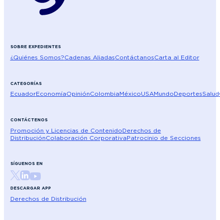
SOBRE EXPEDIENTES
¿Quiénes Somos?
Cadenas Aliadas
Contáctanos
Carta al Editor
CATEGORÍAS
Ecuador
Economía
Opinión
Colombia
México
USA
Mundo
Deportes
Salud
CONTÁCTENOS
Promoción y Licencias de Contenido
Derechos de
Distribución
Colaboración Corporativa
Patrocinio de Secciones
SÍGUENOS EN
DESCARGAR APP
Derechos de Distribución