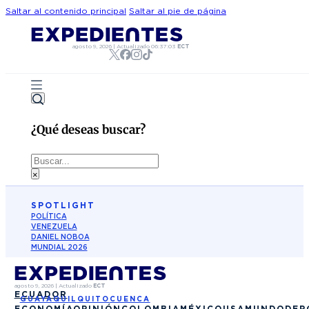
Saltar al contenido principal
Saltar al pie de página
agosto 9, 2026
|
Actualizado
06:37:03
ECT
¿Qué deseas buscar?
Buscar
×
SPOTLIGHT
POLÍTICA
VENEZUELA
DANIEL NOBOA
MUNDIAL 2026
agosto 9, 2026
|
Actualizado
ECT
ECUADOR
GUAYAQUIL
QUITO
CUENCA
ECONOMÍA
OPINIÓN
COLOMBIA
MÉXICO
USA
MUNDO
DEP