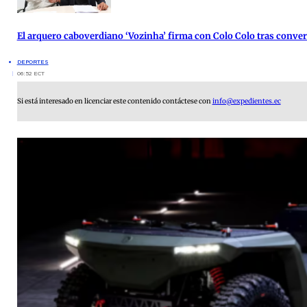
El arquero caboverdiano ‘Vozinha’ firma con Colo Colo tras conver
DEPORTES
06:52 ECT
Si está interesado en licenciar este contenido contáctese con
info@expedientes.ec