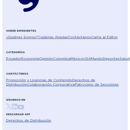
SOBRE EXPEDIENTES
¿Quiénes Somos?
Cadenas Aliadas
Contáctanos
Carta al Editor
CATEGORÍAS
Ecuador
Economía
Opinión
Colombia
México
USA
Mundo
Deportes
Salud
CONTÁCTENOS
Promoción y Licencias de Contenido
Derechos de
Distribución
Colaboración Corporativa
Patrocinio de Secciones
SÍGUENOS EN
DESCARGAR APP
Derechos de Distribución