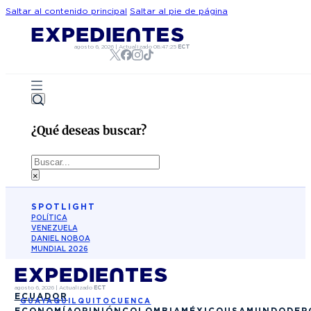
Saltar al contenido principal
Saltar al pie de página
agosto 6, 2026
|
Actualizado
08:47:25
ECT
¿Qué deseas buscar?
Buscar
×
SPOTLIGHT
POLÍTICA
VENEZUELA
DANIEL NOBOA
MUNDIAL 2026
agosto 6, 2026
|
Actualizado
ECT
ECUADOR
GUAYAQUIL
QUITO
CUENCA
ECONOMÍA
OPINIÓN
COLOMBIA
MÉXICO
USA
MUNDO
DEP