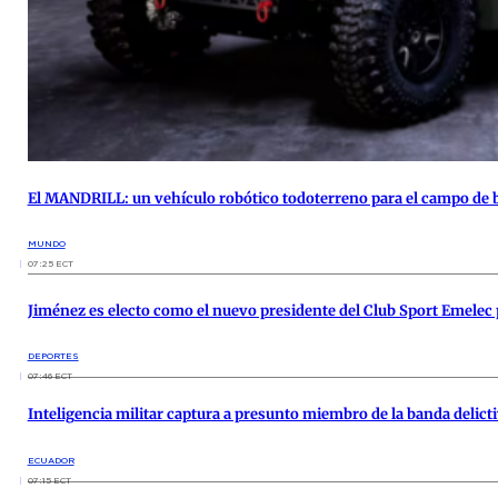
El MANDRILL: un vehículo robótico todoterreno para el campo de 
MUNDO
07:25 ECT
Jiménez es electo como el nuevo presidente del Club Sport Emelec
DEPORTES
07:46 ECT
Inteligencia militar captura a presunto miembro de la banda delic
ECUADOR
07:15 ECT