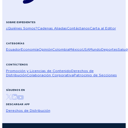
SOBRE EXPEDIENTES
¿Quiénes Somos?
Cadenas Aliadas
Contáctanos
Carta al Editor
CATEGORÍAS
Ecuador
Economía
Opinión
Colombia
México
USA
Mundo
Deportes
Salud
CONTÁCTENOS
Promoción y Licencias de Contenido
Derechos de
Distribución
Colaboración Corporativa
Patrocinio de Secciones
SÍGUENOS EN
DESCARGAR APP
Derechos de Distribución