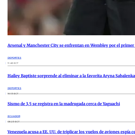
Arsenal y Manchester City se enfrentan en Wembley por el primer t
DEPORTES
11:46 ECT
Hailey Baptiste sorprende al eliminar a la favorita Aryna Sabalen
DEPORTES
16:15 ECT
Sismo de 3,5 se registra en la madrugada cerca de Yaguachi
ECUADOR
08:25 ECT
Venezuela acusa a EE. UU. de triplicar los vuelos de aviones espía ce