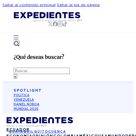
Saltar al contenido principal
Saltar al pie de página
agosto 6, 2026
|
Actualizado
20:15:19
ECT
¿Qué deseas buscar?
Buscar
×
SPOTLIGHT
POLÍTICA
VENEZUELA
DANIEL NOBOA
MUNDIAL 2026
agosto 6, 2026
|
Actualizado
ECT
ECUADOR
GUAYAQUIL
QUITO
CUENCA
ECONOMÍA
OPINIÓN
COLOMBIA
MÉXICO
USA
MUNDO
DEP