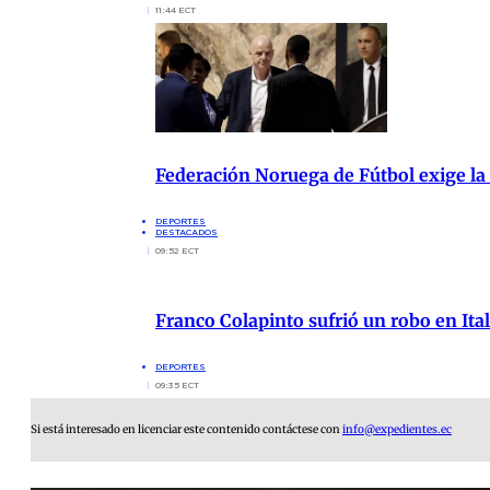
11:44 ECT
Federación Noruega de Fútbol exige la
DEPORTES
DESTACADOS
09:52 ECT
Franco Colapinto sufrió un robo en Ita
DEPORTES
09:35 ECT
Si está interesado en licenciar este contenido contáctese con
info@expedientes.ec