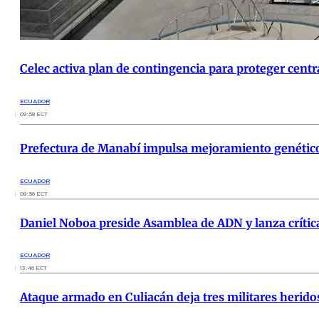
Celec activa plan de contingencia para proteger centr
ECUADOR
09:58 ECT
Prefectura de Manabí impulsa mejoramiento genético 
ECUADOR
08:56 ECT
Daniel Noboa preside Asamblea de ADN y lanza crítica
ECUADOR
13:46 ECT
Ataque armado en Culiacán deja tres militares herido