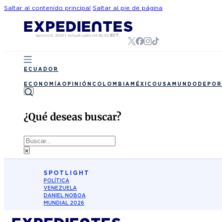
Saltar al contenido principal
Saltar al pie de página
agosto 8, 2026
|
Actualizado
04:28:39
ECT
ECUADOR
ECONOMÍA
OPINIÓN
COLOMBIA
MÉXICO
USA
MUNDO
DEPOR
¿Qué deseas buscar?
Buscar
×
SPOTLIGHT
POLÍTICA
VENEZUELA
DANIEL NOBOA
MUNDIAL 2026