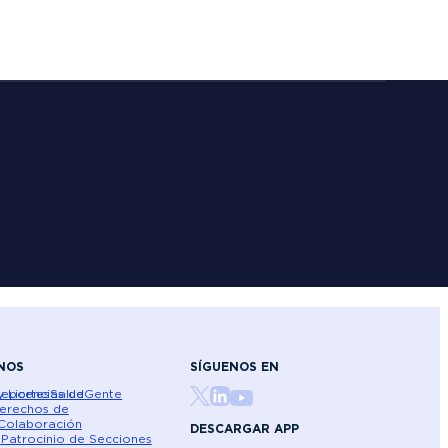
NOS
SÍGUENOS EN
 Licencias de
eportes
Salud
Gente
erechos de
Colaboración
DESCARGAR APP
a
Patrocinio de Secciones