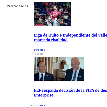
Relacionados
Liga de Quito e Independiente del Vall
marcada rivalidad
DEPORTES
12:00 ECT
FEF respalda decisión de la FIFA de de
Enterprise
DEPORTES