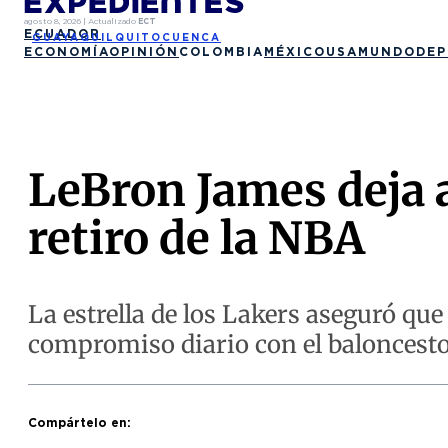
agosto 8, 2026
|
Actualizado
ECT
ECUADOR
GUAYAQUIL
QUITO
CUENCA
ECONOMÍA
OPINIÓN
COLOMBIA
MÉXICO
USA
MUNDO
DEP
LeBron James deja a
retiro de la NBA
La estrella de los Lakers aseguró qu
compromiso diario con el baloncest
Compártelo en: