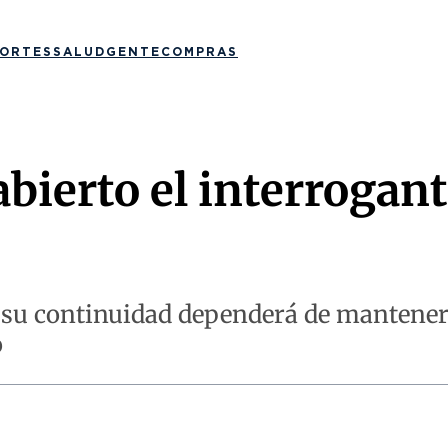
ORTES
SALUD
GENTE
COMPRAS
bierto el interrogant
e su continuidad dependerá de mantener
o