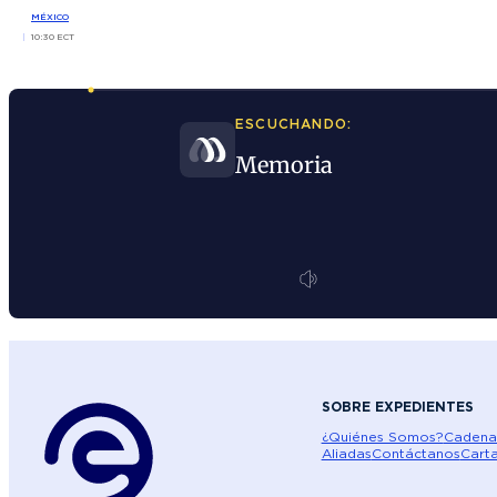
MÉXICO
10:30 ECT
ESCUCHANDO:
Memoria
SOBRE EXPEDIENTES
¿Quiénes Somos?
Cadena
Aliadas
Contáctanos
Carta