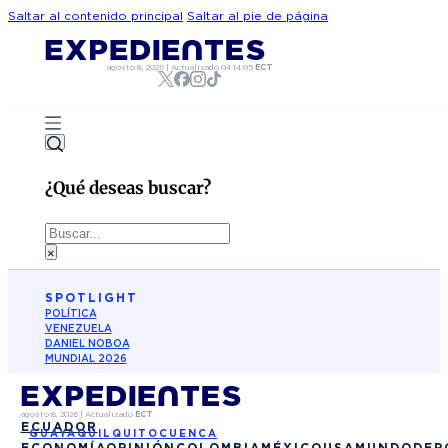
Saltar al contenido principal
Saltar al pie de página
agosto 8, 2026
|
Actualizado
04:14:05
ECT
¿Qué deseas buscar?
Buscar
×
SPOTLIGHT
POLÍTICA
VENEZUELA
DANIEL NOBOA
MUNDIAL 2026
agosto 8, 2026
|
Actualizado
ECT
ECUADOR
GUAYAQUIL
QUITO
CUENCA
ECONOMÍA
OPINIÓN
COLOMBIA
MÉXICO
USA
MUNDO
DEP