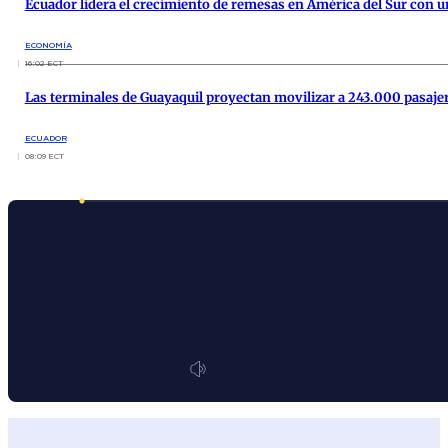
Ecuador lidera el crecimiento de remesas en América del Sur con 
ECONOMÍA
16:02 ECT
Las terminales de Guayaquil proyectan movilizar a 243.000 pasajero
ECUADOR
08:09 ECT