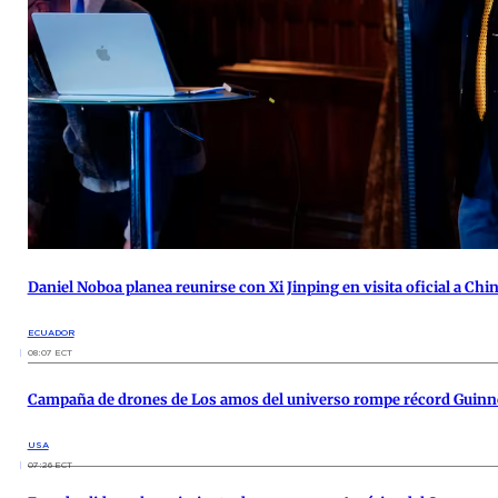
Daniel Noboa planea reunirse con Xi Jinping en visita oficial a Chi
ECUADOR
08:07 ECT
Campaña de drones de Los amos del universo rompe récord Guinne
USA
07:26 ECT