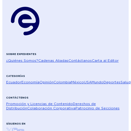
SOBRE EXPEDIENTES
¿Quiénes Somos?
Cadenas Aliadas
Contáctanos
Carta al Editor
CATEGORÍAS
Ecuador
Economía
Opinión
Colombia
México
USA
Mundo
Deportes
Salud
CONTÁCTENOS
Promoción y Licencias de Contenido
Derechos de
Distribución
Colaboración Corporativa
Patrocinio de Secciones
SÍGUENOS EN