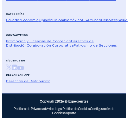
CATEGORÍAS
Ecuador
Economía
Opinión
Colombia
México
USA
Mundo
Deportes
Salud
CONTÁCTENOS
Promoción y Licencias de Contenido
Derechos de
Distribución
Colaboración Corporativa
Patrocinio de Secciones
SÍGUENOS EN
DESCARGAR APP
Derechos de Distribución
Copyright 2026 © Expedientes
Políticas de Privacidad
Aviso Legal
Política de Cookies
Configuración de
Cookies
Soporte