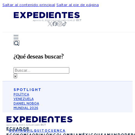
Saltar al contenido principal
Saltar al pie de página
agosto 6, 2026
|
Actualizado
12:41:27
ECT
¿Qué deseas buscar?
Buscar
×
SPOTLIGHT
POLÍTICA
VENEZUELA
DANIEL NOBOA
MUNDIAL 2026
agosto 6, 2026
|
Actualizado
ECT
ECUADOR
GUAYAQUIL
QUITO
CUENCA
ECONOMÍA
OPINIÓN
COLOMBIA
MÉXICO
USA
MUNDO
DEP