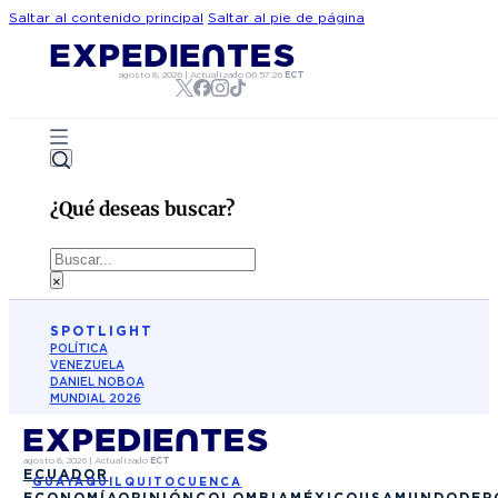
Saltar al contenido principal
Saltar al pie de página
agosto 8, 2026
|
Actualizado
06:57:26
ECT
¿Qué deseas buscar?
Buscar
×
SPOTLIGHT
POLÍTICA
VENEZUELA
DANIEL NOBOA
MUNDIAL 2026
agosto 8, 2026
|
Actualizado
ECT
ECUADOR
GUAYAQUIL
QUITO
CUENCA
ECONOMÍA
OPINIÓN
COLOMBIA
MÉXICO
USA
MUNDO
DEP