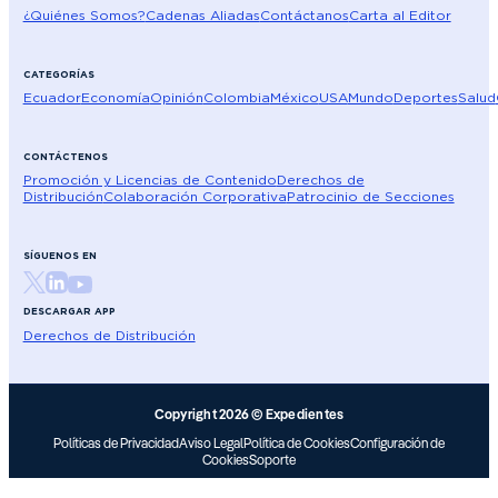
¿Quiénes Somos?
Cadenas Aliadas
Contáctanos
Carta al Editor
CATEGORÍAS
Ecuador
Economía
Opinión
Colombia
México
USA
Mundo
Deportes
Salud
CONTÁCTENOS
Promoción y Licencias de Contenido
Derechos de
Distribución
Colaboración Corporativa
Patrocinio de Secciones
SÍGUENOS EN
DESCARGAR APP
Derechos de Distribución
Copyright 2026 © Expedientes
Políticas de Privacidad
Aviso Legal
Política de Cookies
Configuración de
Cookies
Soporte