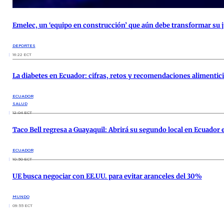
Emelec, un ‘equipo en construcción’ que aún debe transformar su j
DEPORTES
16:22 ECT
La diabetes en Ecuador: cifras, retos y recomendaciones alimentic
ECUADOR
SALUD
12:04 ECT
Taco Bell regresa a Guayaquil: Abrirá su segundo local en Ecuador
ECUADOR
10:50 ECT
UE busca negociar con EE.UU. para evitar aranceles del 30%
MUNDO
09:55 ECT