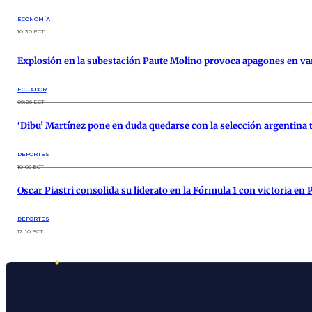
ECONOMÍA
10:30 ECT
Explosión en la subestación Paute Molino provoca apagones en var
ECUADOR
09:26 ECT
‘Dibu’ Martínez pone en duda quedarse con la selección argentina t
DEPORTES
10:06 ECT
Oscar Piastri consolida su liderato en la Fórmula 1 con victoria en 
DEPORTES
17:10 ECT