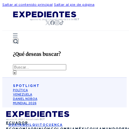
Saltar al contenido principal
Saltar al pie de página
agosto 10, 2026
|
Actualizado
02:33:56
ECT
¿Qué deseas buscar?
Buscar
×
SPOTLIGHT
POLÍTICA
VENEZUELA
DANIEL NOBOA
MUNDIAL 2026
agosto 10, 2026
|
Actualizado
ECT
ECUADOR
GUAYAQUIL
QUITO
CUENCA
ECONOMÍA
OPINIÓN
COLOMBIA
MÉXICO
USA
MUNDO
DEP