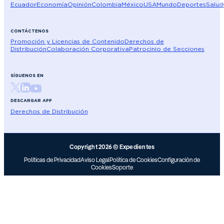
Ecuador
Economía
Opinión
Colombia
México
USA
Mundo
Deportes
Salud
CONTÁCTENOS
Promoción y Licencias de Contenido
Derechos de
Distribución
Colaboración Corporativa
Patrocinio de Secciones
SÍGUENOS EN
DESCARGAR APP
Derechos de Distribución
Copyright 2026 © Expedientes
Políticas de Privacidad
Aviso Legal
Política de Cookies
Configuración de
Cookies
Soporte