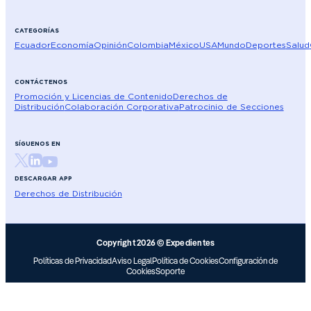
CATEGORÍAS
Ecuador
Economía
Opinión
Colombia
México
USA
Mundo
Deportes
Salud
CONTÁCTENOS
Promoción y Licencias de Contenido
Derechos de
Distribución
Colaboración Corporativa
Patrocinio de Secciones
SÍGUENOS EN
DESCARGAR APP
Derechos de Distribución
Copyright 2026 © Expedientes
Políticas de Privacidad
Aviso Legal
Política de Cookies
Configuración de
Cookies
Soporte