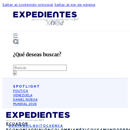
Saltar al contenido principal
Saltar al pie de página
agosto 8, 2026
|
Actualizado
04:17:12
ECT
¿Qué deseas buscar?
Buscar
×
SPOTLIGHT
POLÍTICA
VENEZUELA
DANIEL NOBOA
MUNDIAL 2026
agosto 8, 2026
|
Actualizado
ECT
ECUADOR
GUAYAQUIL
QUITO
CUENCA
ECONOMÍA
OPINIÓN
COLOMBIA
MÉXICO
USA
MUNDO
DEP