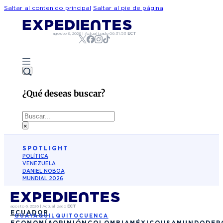
Saltar al contenido principal
Saltar al pie de página
agosto 6, 2026
|
Actualizado
06:31:53
ECT
¿Qué deseas buscar?
Buscar
×
SPOTLIGHT
POLÍTICA
VENEZUELA
DANIEL NOBOA
MUNDIAL 2026
agosto 6, 2026
|
Actualizado
ECT
ECUADOR
GUAYAQUIL
QUITO
CUENCA
ECONOMÍA
OPINIÓN
COLOMBIA
MÉXICO
USA
MUNDO
DEP