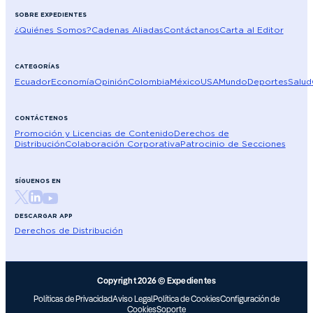
SOBRE EXPEDIENTES
¿Quiénes Somos?
Cadenas Aliadas
Contáctanos
Carta al Editor
CATEGORÍAS
Ecuador
Economía
Opinión
Colombia
México
USA
Mundo
Deportes
Salud
CONTÁCTENOS
Promoción y Licencias de Contenido
Derechos de
Distribución
Colaboración Corporativa
Patrocinio de Secciones
SÍGUENOS EN
DESCARGAR APP
Derechos de Distribución
Copyright 2026 © Expedientes
Políticas de Privacidad
Aviso Legal
Política de Cookies
Configuración de
Cookies
Soporte