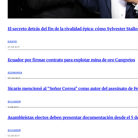
El secreto detrás del fin de la rivalidad épica: cómo Sylvester St
GENTE
21:04 ECT
Ecuador por firmar contrato para explotar mina de oro Cangrejos
ECONOMÍA
07:20 ECT
Sicario mencionó al “Señor Correa” como autor del asesinato de F
ECUADOR
11:06 ECT
Asambleístas electos deben presentar documentación desde el 5 
ECUADOR
12:00 ECT