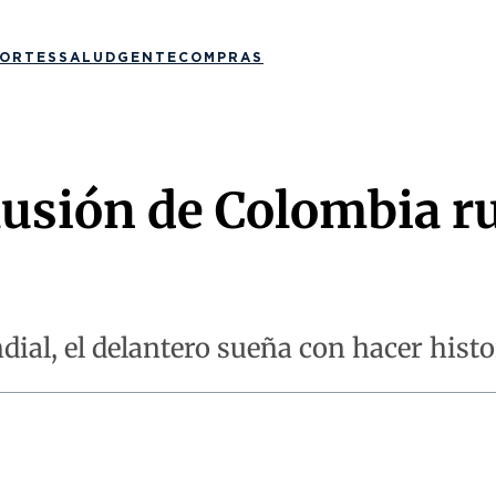
ORTES
SALUD
GENTE
COMPRAS
 ilusión de Colombia 
ial, el delantero sueña con hacer histor