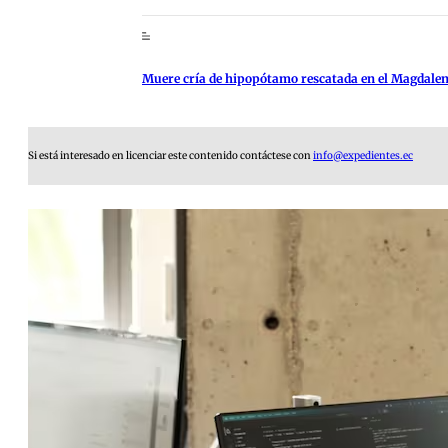
Muere cría de hipopótamo rescatada en el Magdale
Si está interesado en licenciar este contenido contáctese con
info@expedientes.ec