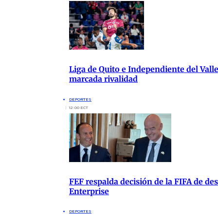
Liga de Quito e Independiente del Vall
marcada rivalidad
DEPORTES
12:00 ECT
FEF respalda decisión de la FIFA de de
Enterprise
DEPORTES