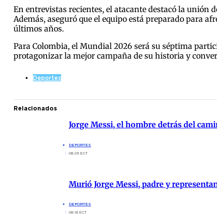
En entrevistas recientes, el atacante destacó la unión 
Además, aseguró que el equipo está preparado para afro
últimos años.
Para Colombia, el Mundial 2026 será su séptima partici
protagonizar la mejor campaña de su historia y convert
Deportes
Relacionados
Jorge Messi, el hombre detrás del cami
DEPORTES
08:26 ECT
Murió Jorge Messi, padre y representa
DEPORTES
08:18 ECT