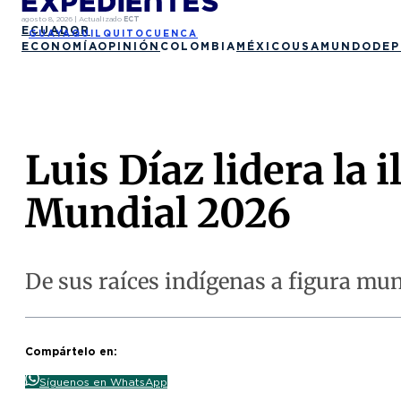
agosto 8, 2026
|
Actualizado
ECT
ECUADOR
GUAYAQUIL
QUITO
CUENCA
ECONOMÍA
OPINIÓN
COLOMBIA
MÉXICO
USA
MUNDO
DEP
Luis Díaz lidera la
Mundial 2026
De sus raíces indígenas a figura mund
Compártelo en:
Síguenos en WhatsApp