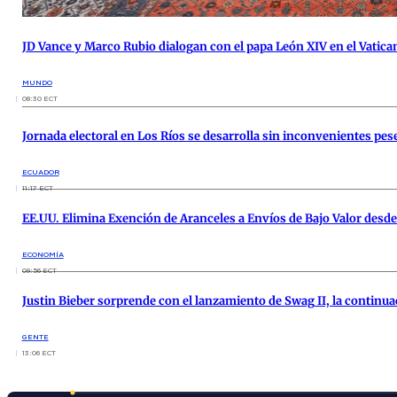
JD Vance y Marco Rubio dialogan con el papa León XIV en el Vatica
MUNDO
08:30 ECT
Jornada electoral en Los Ríos se desarrolla sin inconvenientes pese
ECUADOR
11:17 ECT
EE.UU. Elimina Exención de Aranceles a Envíos de Bajo Valor des
ECONOMÍA
09:56 ECT
Justin Bieber sorprende con el lanzamiento de Swag II, la continu
GENTE
13:06 ECT