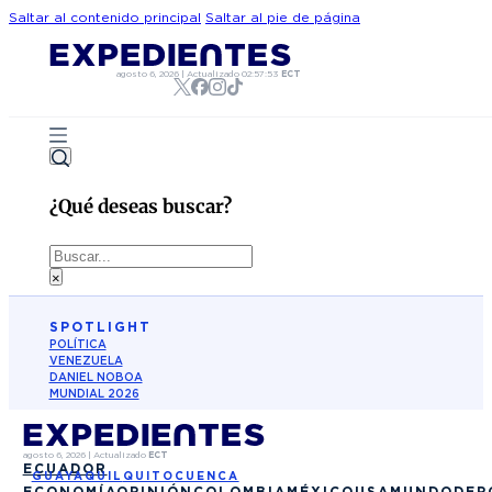
Saltar al contenido principal
Saltar al pie de página
agosto 6, 2026
|
Actualizado
02:57:53
ECT
¿Qué deseas buscar?
Buscar
×
SPOTLIGHT
POLÍTICA
VENEZUELA
DANIEL NOBOA
MUNDIAL 2026
agosto 6, 2026
|
Actualizado
ECT
ECUADOR
GUAYAQUIL
QUITO
CUENCA
ECONOMÍA
OPINIÓN
COLOMBIA
MÉXICO
USA
MUNDO
DEP