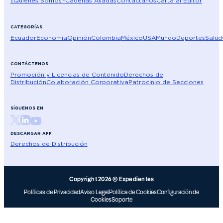
¿Quiénes Somos?
Cadenas Aliadas
Contáctanos
Carta al Editor
CATEGORÍAS
Ecuador
Economía
Opinión
Colombia
México
USA
Mundo
Deportes
Salud
CONTÁCTENOS
Promoción y Licencias de Contenido
Derechos de
Distribución
Colaboración Corporativa
Patrocinio de Secciones
SÍGUENOS EN
DESCARGAR APP
Derechos de Distribución
Copyright 2026 © Expedientes
Políticas de Privacidad
Aviso Legal
Política de Cookies
Configuración de
Cookies
Soporte