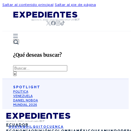
Saltar al contenido principal
Saltar al pie de página
agosto 9, 2026
|
Actualizado
05:27:25
ECT
¿Qué deseas buscar?
Buscar
×
SPOTLIGHT
POLÍTICA
VENEZUELA
DANIEL NOBOA
MUNDIAL 2026
agosto 9, 2026
|
Actualizado
ECT
ECUADOR
GUAYAQUIL
QUITO
CUENCA
ECONOMÍA
OPINIÓN
COLOMBIA
MÉXICO
USA
MUNDO
DEP