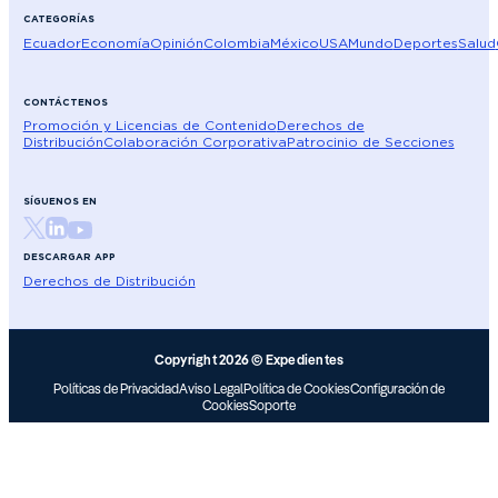
CATEGORÍAS
Ecuador
Economía
Opinión
Colombia
México
USA
Mundo
Deportes
Salud
CONTÁCTENOS
Promoción y Licencias de Contenido
Derechos de
Distribución
Colaboración Corporativa
Patrocinio de Secciones
SÍGUENOS EN
DESCARGAR APP
Derechos de Distribución
Copyright 2026 © Expedientes
Políticas de Privacidad
Aviso Legal
Política de Cookies
Configuración de
Cookies
Soporte