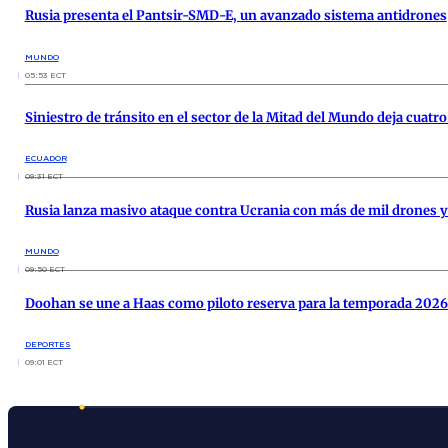
Rusia presenta el Pantsir-SMD-E, un avanzado sistema antidrones
MUNDO
05:53 ECT
Siniestro de tránsito en el sector de la Mitad del Mundo deja cuatr
ECUADOR
09:31 ECT
Rusia lanza masivo ataque contra Ucrania con más de mil drones 
MUNDO
09:50 ECT
Doohan se une a Haas como piloto reserva para la temporada 2026 
DEPORTES
09:01 ECT