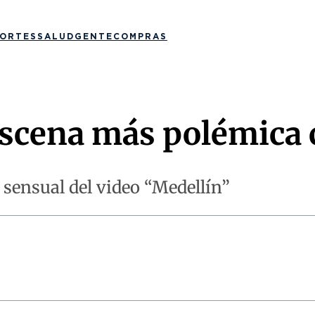
ORTES
SALUD
GENTE
COMPRAS
escena más polémica
sensual del video “Medellín”