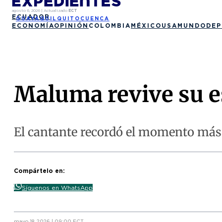
agosto 6, 2026
|
Actualizado
ECT
ECUADOR
GUAYAQUIL
QUITO
CUENCA
ECONOMÍA
OPINIÓN
COLOMBIA
MÉXICO
USA
MUNDO
DEP
Maluma revive su 
El cantante recordó el momento más 
Compártelo en:
Síguenos en WhatsApp
mayo 18, 2026 | 09:00 ECT