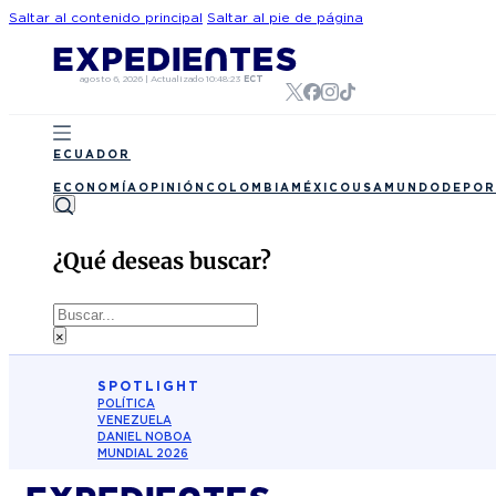
Saltar al contenido principal
Saltar al pie de página
agosto 6, 2026
|
Actualizado
10:48:23
ECT
ECUADOR
ECONOMÍA
OPINIÓN
COLOMBIA
MÉXICO
USA
MUNDO
DEPOR
¿Qué deseas buscar?
Buscar
×
SPOTLIGHT
POLÍTICA
VENEZUELA
DANIEL NOBOA
MUNDIAL 2026