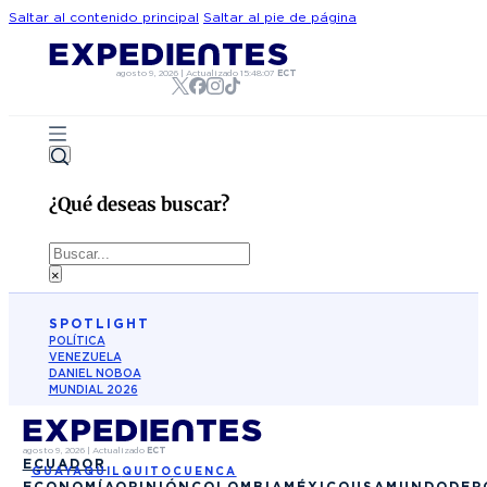
Saltar al contenido principal
Saltar al pie de página
agosto 9, 2026
|
Actualizado
15:48:07
ECT
¿Qué deseas buscar?
Buscar
×
SPOTLIGHT
POLÍTICA
VENEZUELA
DANIEL NOBOA
MUNDIAL 2026
agosto 9, 2026
|
Actualizado
ECT
ECUADOR
GUAYAQUIL
QUITO
CUENCA
ECONOMÍA
OPINIÓN
COLOMBIA
MÉXICO
USA
MUNDO
DEP