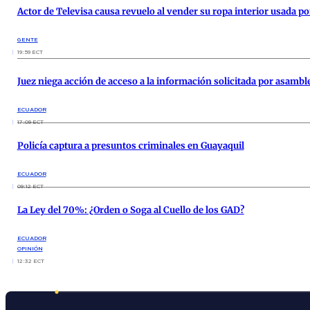
Actor de Televisa causa revuelo al vender su ropa interior usada p
GENTE
19:59 ECT
Juez niega acción de acceso a la información solicitada por asambl
ECUADOR
17:09 ECT
Policía captura a presuntos criminales en Guayaquil
ECUADOR
09:12 ECT
La Ley del 70%: ¿Orden o Soga al Cuello de los GAD?
ECUADOR
OPINIÓN
12:32 ECT