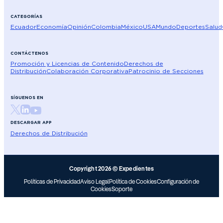
CATEGORÍAS
Ecuador
Economía
Opinión
Colombia
México
USA
Mundo
Deportes
Salud
CONTÁCTENOS
Promoción y Licencias de Contenido
Derechos de
Distribución
Colaboración Corporativa
Patrocinio de Secciones
SÍGUENOS EN
DESCARGAR APP
Derechos de Distribución
Copyright 2026 © Expedientes
Políticas de Privacidad
Aviso Legal
Política de Cookies
Configuración de
Cookies
Soporte