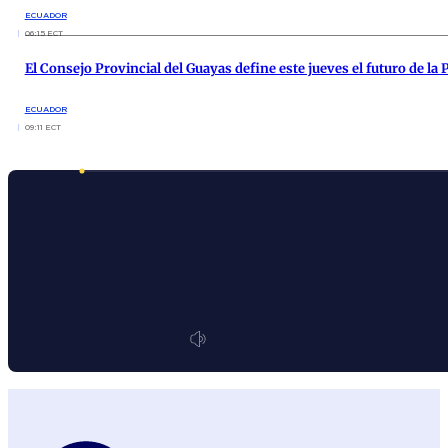
ECUADOR
06:15 ECT
El Consejo Provincial del Guayas define este jueves el futuro de la
ECUADOR
09:11 ECT