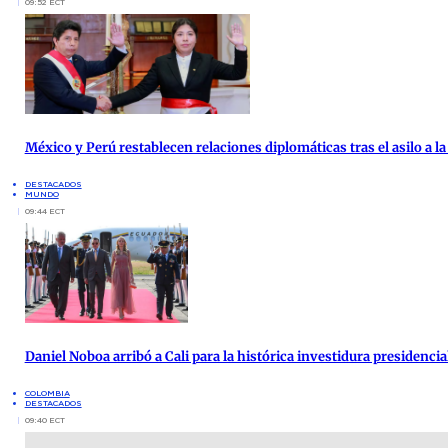
09:52 ECT
México y Perú restablecen relaciones diplomáticas tras el asilo a 
DESTACADOS
MUNDO
09:44 ECT
Daniel Noboa arribó a Cali para la histórica investidura presidenci
COLOMBIA
DESTACADOS
09:40 ECT