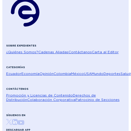
SOBRE EXPEDIENTES
¿Quiénes Somos?
Cadenas Aliadas
Contáctanos
Carta al Editor
CATEGORÍAS
Ecuador
Economía
Opinión
Colombia
México
USA
Mundo
Deportes
Salud
CONTÁCTENOS
Promoción y Licencias de Contenido
Derechos de
Distribución
Colaboración Corporativa
Patrocinio de Secciones
SÍGUENOS EN
DESCARGAR APP