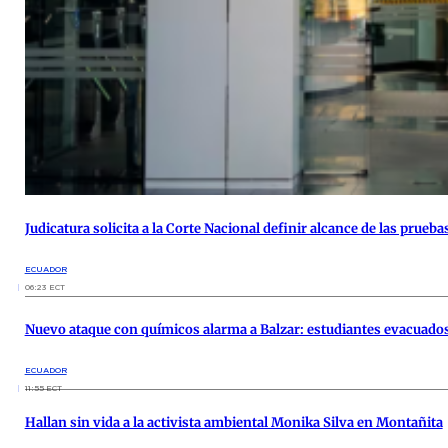
Judicatura solicita a la Corte Nacional definir alcance de las prueb
ECUADOR
06:23 ECT
Nuevo ataque con químicos alarma a Balzar: estudiantes evacuados
ECUADOR
11:55 ECT
Hallan sin vida a la activista ambiental Monika Silva en Montañita