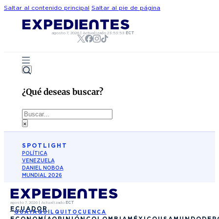
Saltar al contenido principal
Saltar al pie de página
agosto 7, 2026
|
Actualizado
23:53:53
ECT
¿Qué deseas buscar?
Buscar
×
SPOTLIGHT
POLÍTICA
VENEZUELA
DANIEL NOBOA
MUNDIAL 2026
agosto 7, 2026
|
Actualizado
ECT
ECUADOR
GUAYAQUIL
QUITO
CUENCA
ECONOMÍA
OPINIÓN
COLOMBIA
MÉXICO
USA
MUNDO
DEP