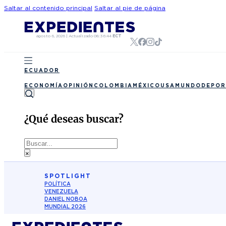
Saltar al contenido principal
Saltar al pie de página
agosto 6, 2026
|
Actualizado
08:36:44
ECT
ECUADOR
ECONOMÍA
OPINIÓN
COLOMBIA
MÉXICO
USA
MUNDO
DEPOR
¿Qué deseas buscar?
Buscar
×
SPOTLIGHT
POLÍTICA
VENEZUELA
DANIEL NOBOA
MUNDIAL 2026