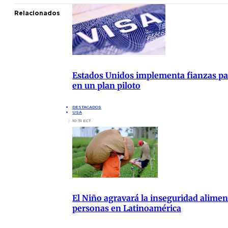
Relacionados
Estados Unidos implementa fianzas para
en un plan piloto
DESTACADOS
USA
10:51 ECT
El Niño agravará la inseguridad aliment
personas en Latinoamérica