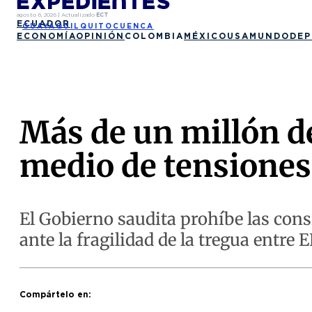
agosto 6, 2026
|
Actualizado
ECT
ECUADOR
GUAYAQUIL
QUITO
CUENCA
ECONOMÍA
OPINIÓN
COLOMBIA
MÉXICO
USA
MUNDO
DEP
Más de un millón d
medio de tensiones 
El Gobierno saudita prohíbe las cons
ante la fragilidad de la tregua entre E
Compártelo en: