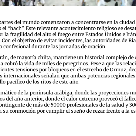
 partes del mundo comenzaron a concentrarse en la ciudad 
el “hach”. Este relevante acontecimiento religioso se desar
 la fragilidad del alto el fuego entre Estados Unidos e Irán
Con el objetivo de evitar incidentes, las autoridades de Ria
o confesional durante las jornadas de oración.
Irán, de mayoría chiita, mantiene un historial complejo de 
 cobró la vida de miles de peregrinos. Pese a que las relac
cientes tensiones por bloqueos en el estrecho de Ormuz, de
stas internacionales señalan que ambas potencias regionale
lo pacífico de los ritos de este año.
limático de la península arábiga, donde las proyecciones 
ros del año anterior, donde el calor extremo provocó el fall
ontingente de más de 50000 profesionales de la salud y 3
n su conmoción por cumplir el sueño de rezar frente a la es