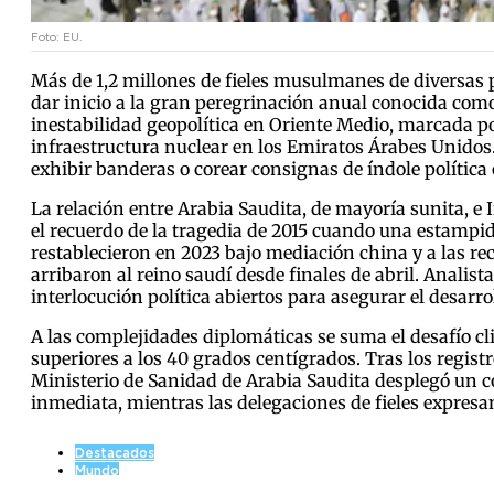
Foto: EU.
Más de 1,2 millones de fieles musulmanes de diversas
dar inicio a la gran peregrinación anual conocida como 
inestabilidad geopolítica en Oriente Medio, marcada por
infraestructura nuclear en los Emiratos Árabes Unidos. 
exhibir banderas o corear consignas de índole política 
La relación entre Arabia Saudita, de mayoría sunita, e 
el recuerdo de la tragedia de 2015 cuando una estampida
restablecieron en 2023 bajo mediación china y a las re
arribaron al reino saudí desde finales de abril. Anali
interlocución política abiertos para asegurar el desarrol
A las complejidades diplomáticas se suma el desafío c
superiores a los 40 grados centígrados. Tras los regist
Ministerio de Sanidad de Arabia Saudita desplegó un c
inmediata, mientras las delegaciones de fieles expresa
Destacados
Mundo