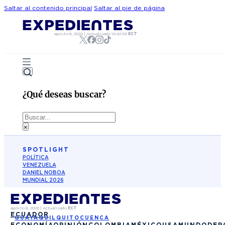
Saltar al contenido principal
Saltar al pie de página
agosto 8, 2026
|
Actualizado
16:42:06
ECT
¿Qué deseas buscar?
Buscar
×
SPOTLIGHT
POLÍTICA
VENEZUELA
DANIEL NOBOA
MUNDIAL 2026
agosto 8, 2026
|
Actualizado
ECT
ECUADOR
GUAYAQUIL
QUITO
CUENCA
ECONOMÍA
OPINIÓN
COLOMBIA
MÉXICO
USA
MUNDO
DEP