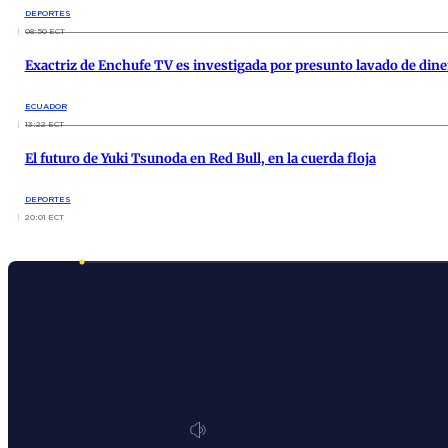
DEPORTES
08:50 ECT
Exactriz de Enchufe TV es investigada por presunto lavado de diner
ECUADOR
13:22 ECT
El futuro de Yuki Tsunoda en Red Bull, en la cuerda floja
DEPORTES
20:01 ECT