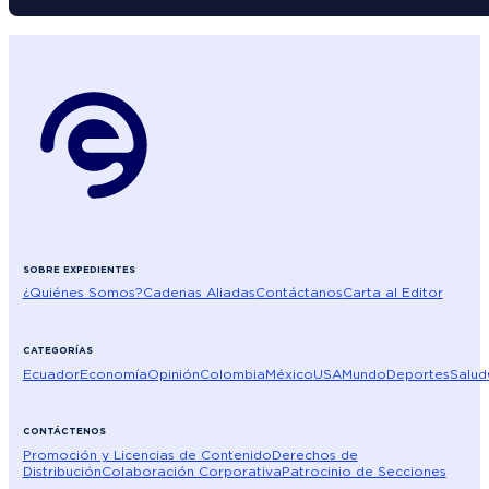
SOBRE EXPEDIENTES
¿Quiénes Somos?
Cadenas Aliadas
Contáctanos
Carta al Editor
CATEGORÍAS
Ecuador
Economía
Opinión
Colombia
México
USA
Mundo
Deportes
Salud
CONTÁCTENOS
Promoción y Licencias de Contenido
Derechos de
Distribución
Colaboración Corporativa
Patrocinio de Secciones