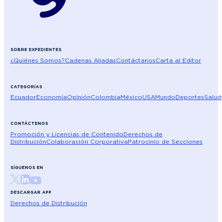
SOBRE EXPEDIENTES
¿Quiénes Somos?
Cadenas Aliadas
Contáctanos
Carta al Editor
CATEGORÍAS
Ecuador
Economía
Opinión
Colombia
México
USA
Mundo
Deportes
Salud
CONTÁCTENOS
Promoción y Licencias de Contenido
Derechos de
Distribución
Colaboración Corporativa
Patrocinio de Secciones
SÍGUENOS EN
DESCARGAR APP
Derechos de Distribución