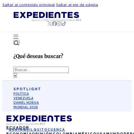
Saltar al contenido principal
Saltar al pie de página
agosto 7, 2026
|
Actualizado
02:58:49
ECT
¿Qué deseas buscar?
Buscar
×
SPOTLIGHT
POLÍTICA
VENEZUELA
DANIEL NOBOA
MUNDIAL 2026
agosto 7, 2026
|
Actualizado
ECT
ECUADOR
GUAYAQUIL
QUITO
CUENCA
ECONOMÍA
OPINIÓN
COLOMBIA
MÉXICO
USA
MUNDO
DEP