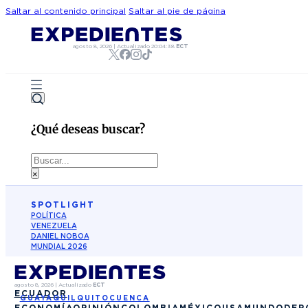
Saltar al contenido principal
Saltar al pie de página
agosto 8, 2026
|
Actualizado
20:04:38
ECT
¿Qué deseas buscar?
Buscar
×
SPOTLIGHT
POLÍTICA
VENEZUELA
DANIEL NOBOA
MUNDIAL 2026
agosto 8, 2026
|
Actualizado
ECT
ECUADOR
GUAYAQUIL
QUITO
CUENCA
ECONOMÍA
OPINIÓN
COLOMBIA
MÉXICO
USA
MUNDO
DEP