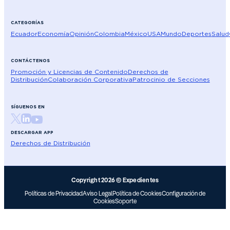
CATEGORÍAS
Ecuador
Economía
Opinión
Colombia
México
USA
Mundo
Deportes
Salud
CONTÁCTENOS
Promoción y Licencias de Contenido
Derechos de
Distribución
Colaboración Corporativa
Patrocinio de Secciones
SÍGUENOS EN
DESCARGAR APP
Derechos de Distribución
Copyright 2026 © Expedientes
Políticas de Privacidad
Aviso Legal
Política de Cookies
Configuración de
Cookies
Soporte