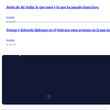
Avión de Air India: lo que pasó y lo que ha pasado hasta hoy.
MUNDO
07:03 ECT
Trump y Zelenski dialogan en el Vaticano para avanzar en la paz e
MUNDO
07:50 ECT