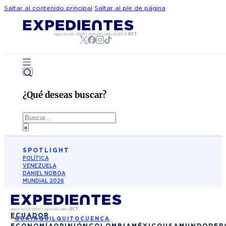
Saltar al contenido principal
Saltar al pie de página
agosto 10, 2026
|
Actualizado
12:05:11
ECT
¿Qué deseas buscar?
Buscar
×
SPOTLIGHT
POLÍTICA
VENEZUELA
DANIEL NOBOA
MUNDIAL 2026
agosto 10, 2026
|
Actualizado
ECT
ECUADOR
GUAYAQUIL
QUITO
CUENCA
ECONOMÍA
OPINIÓN
COLOMBIA
MÉXICO
USA
MUNDO
DEP