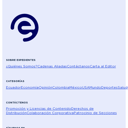
SOBRE EXPEDIENTES
¿Quiénes Somos?
Cadenas Aliadas
Contáctanos
Carta al Editor
CATEGORÍAS
Ecuador
Economía
Opinión
Colombia
México
USA
Mundo
Deportes
Salud
CONTÁCTENOS
Promoción y Licencias de Contenido
Derechos de
Distribución
Colaboración Corporativa
Patrocinio de Secciones
SÍGUENOS EN