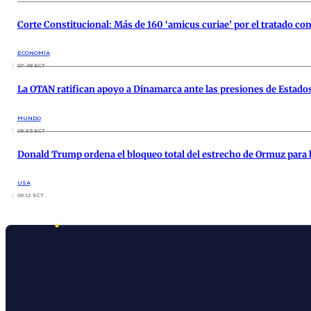
Corte Constitucional: Más de 160 ‘amicus curiae’ por el tratado co
ECONOMÍA
07:48 ECT
La OTAN ratifican apoyo a Dinamarca ante las presiones de Estado
MUNDO
09:35 ECT
Donald Trump ordena el bloqueo total del estrecho de Ormuz para 
USA
09:12 ECT