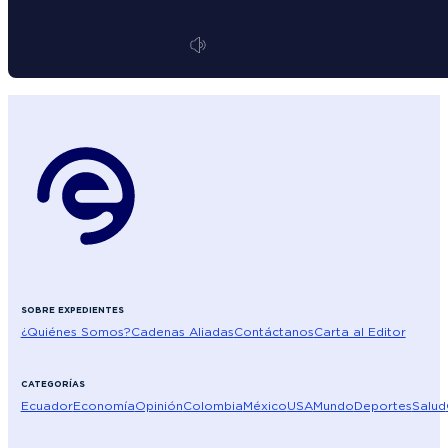
SOBRE EXPEDIENTES
¿Quiénes Somos?
Cadenas Aliadas
Contáctanos
Carta al Editor
CATEGORÍAS
Ecuador
Economía
Opinión
Colombia
México
USA
Mundo
Deportes
Salud