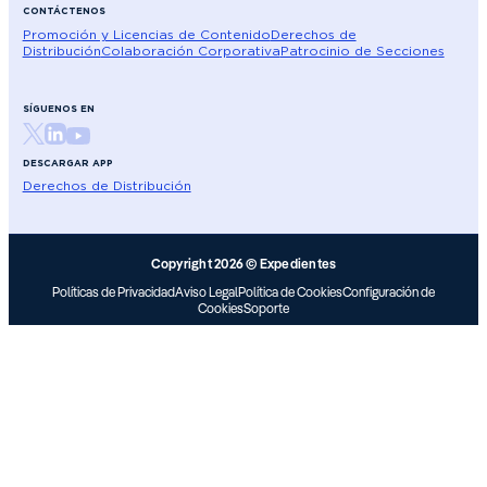
CONTÁCTENOS
Promoción y Licencias de Contenido
Derechos de
Distribución
Colaboración Corporativa
Patrocinio de Secciones
SÍGUENOS EN
DESCARGAR APP
Derechos de Distribución
Copyright 2026 © Expedientes
Políticas de Privacidad
Aviso Legal
Política de Cookies
Configuración de
Cookies
Soporte