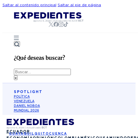
Saltar al contenido principal
Saltar al pie de página
agosto 6, 2026
|
Actualizado
10:32:41
ECT
¿Qué deseas buscar?
Buscar
×
SPOTLIGHT
POLÍTICA
VENEZUELA
DANIEL NOBOA
MUNDIAL 2026
agosto 6, 2026
|
Actualizado
ECT
ECUADOR
GUAYAQUIL
QUITO
CUENCA
ECONOMÍA
OPINIÓN
COLOMBIA
MÉXICO
USA
MUNDO
DEP