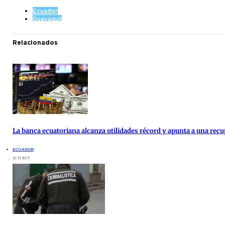
Ecuador
Guayaquil
Relacionados
La banca ecuatoriana alcanza utilidades récord y apunta a una re
ECUADOR
12:11 ECT