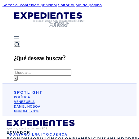
Saltar al contenido principal
Saltar al pie de página
agosto 9, 2026
|
Actualizado
06:36:42
ECT
¿Qué deseas buscar?
Buscar
×
SPOTLIGHT
POLÍTICA
VENEZUELA
DANIEL NOBOA
MUNDIAL 2026
agosto 9, 2026
|
Actualizado
ECT
ECUADOR
GUAYAQUIL
QUITO
CUENCA
ECONOMÍA
OPINIÓN
COLOMBIA
MÉXICO
USA
MUNDO
DEP