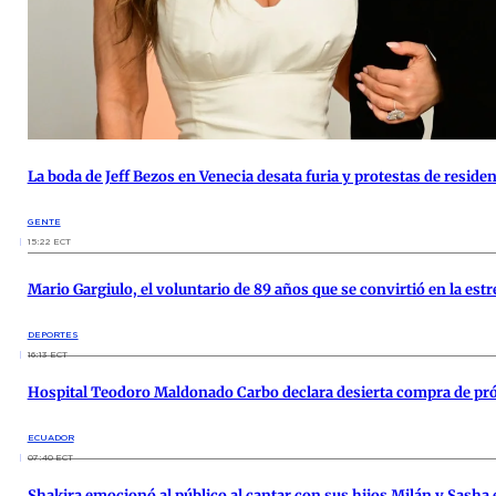
La boda de Jeff Bezos en Venecia desata furia y protestas de reside
GENTE
15:22 ECT
Mario Gargiulo, el voluntario de 89 años que se convirtió en la estre
DEPORTES
16:13 ECT
Hospital Teodoro Maldonado Carbo declara desierta compra de pró
ECUADOR
07:40 ECT
Shakira emocionó al público al cantar con sus hijos Milán y Sasha