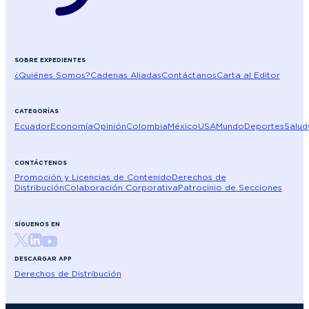
SOBRE EXPEDIENTES
¿Quiénes Somos?
Cadenas Aliadas
Contáctanos
Carta al Editor
CATEGORÍAS
Ecuador
Economía
Opinión
Colombia
México
USA
Mundo
Deportes
Salud
CONTÁCTENOS
Promoción y Licencias de Contenido
Derechos de
Distribución
Colaboración Corporativa
Patrocinio de Secciones
SÍGUENOS EN
DESCARGAR APP
Derechos de Distribución