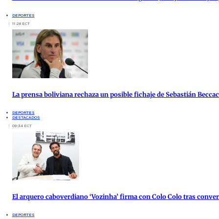
DEPORTES
11:28 ECT
La prensa boliviana rechaza un posible fichaje de Sebastián Beccace
DEPORTES
DESTACADOS
09:34 ECT
El arquero caboverdiano ‘Vozinha’ firma con Colo Colo tras conver
DEPORTES