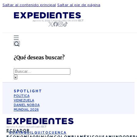
Saltar al contenido principal
Saltar al pie de página
agosto 6, 2026
|
Actualizado
06:35:19
ECT
¿Qué deseas buscar?
Buscar
×
SPOTLIGHT
POLÍTICA
VENEZUELA
DANIEL NOBOA
MUNDIAL 2026
agosto 6, 2026
|
Actualizado
ECT
ECUADOR
GUAYAQUIL
QUITO
CUENCA
ECONOMÍA
OPINIÓN
COLOMBIA
MÉXICO
USA
MUNDO
DEP