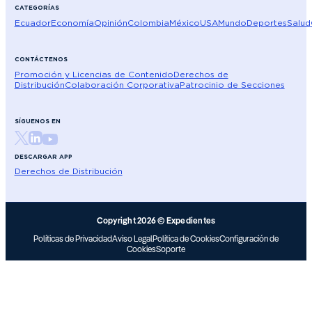
CATEGORÍAS
Ecuador
Economía
Opinión
Colombia
México
USA
Mundo
Deportes
Salud
CONTÁCTENOS
Promoción y Licencias de Contenido
Derechos de
Distribución
Colaboración Corporativa
Patrocinio de Secciones
SÍGUENOS EN
DESCARGAR APP
Derechos de Distribución
Copyright 2026 © Expedientes
Políticas de Privacidad
Aviso Legal
Política de Cookies
Configuración de
Cookies
Soporte