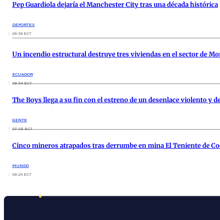
Pep Guardiola dejaría el Manchester City tras una década histórica
DEPORTES
09:38 ECT
Un incendio estructural destruye tres viviendas en el sector de Mo
ECUADOR
09:54 ECT
The Boys llega a su fin con el estreno de un desenlace violento y d
GENTE
07:03 ECT
Cinco mineros atrapados tras derrumbe en mina El Teniente de Co
MUNDO
09:29 ECT