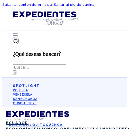
Saltar al contenido principal
Saltar al pie de página
agosto 7, 2026
|
Actualizado
07:11:46
ECT
¿Qué deseas buscar?
Buscar
×
SPOTLIGHT
POLÍTICA
VENEZUELA
DANIEL NOBOA
MUNDIAL 2026
agosto 7, 2026
|
Actualizado
ECT
ECUADOR
GUAYAQUIL
QUITO
CUENCA
ECONOMÍA
OPINIÓN
COLOMBIA
MÉXICO
USA
MUNDO
DEP