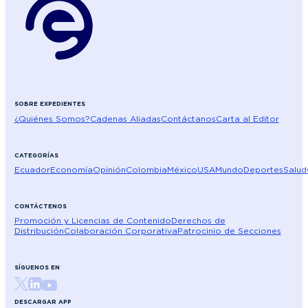
SOBRE EXPEDIENTES
¿Quiénes Somos?
Cadenas Aliadas
Contáctanos
Carta al Editor
CATEGORÍAS
Ecuador
Economía
Opinión
Colombia
México
USA
Mundo
Deportes
Salud
CONTÁCTENOS
Promoción y Licencias de Contenido
Derechos de
Distribución
Colaboración Corporativa
Patrocinio de Secciones
SÍGUENOS EN
DESCARGAR APP