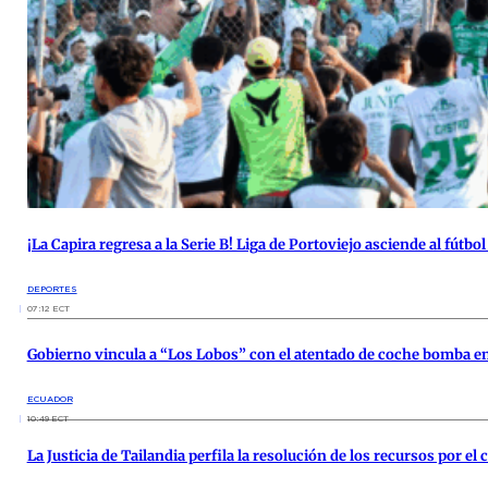
¡La Capira regresa a la Serie B! Liga de Portoviejo asciende al fútbo
DEPORTES
07:12 ECT
Gobierno vincula a “Los Lobos” con el atentado de coche bomba e
ECUADOR
10:49 ECT
La Justicia de Tailandia perfila la resolución de los recursos por el