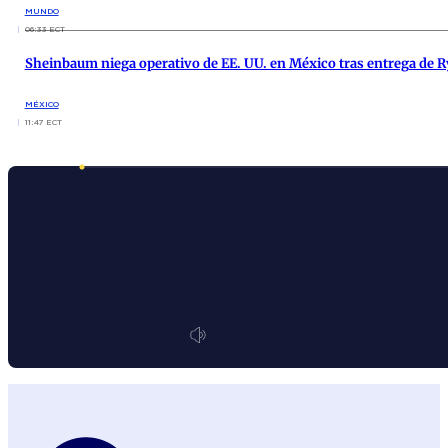
MUNDO
06:33 ECT
Sheinbaum niega operativo de EE. UU. en México tras entrega de 
MÉXICO
11:47 ECT