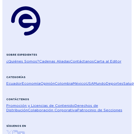
SOBRE EXPEDIENTES
¿Quiénes Somos?
Cadenas Aliadas
Contáctanos
Carta al Editor
CATEGORÍAS
Ecuador
Economía
Opinión
Colombia
México
USA
Mundo
Deportes
Salud
CONTÁCTENOS
Promoción y Licencias de Contenido
Derechos de
Distribución
Colaboración Corporativa
Patrocinio de Secciones
SÍGUENOS EN