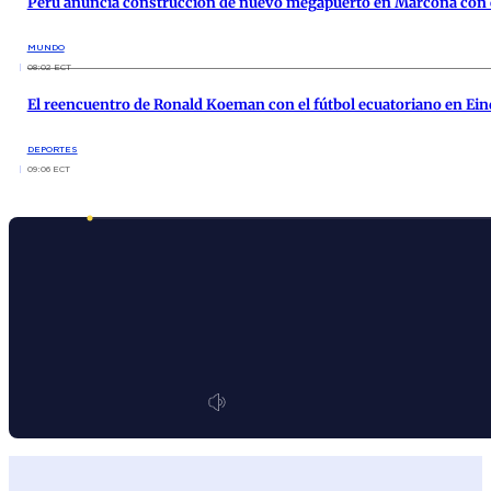
Perú anuncia construcción de nuevo megapuerto en Marcona con c
MUNDO
08:02 ECT
El reencuentro de Ronald Koeman con el fútbol ecuatoriano en Ei
DEPORTES
09:06 ECT