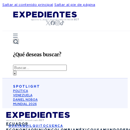
Saltar al contenido principal
Saltar al pie de página
agosto 6, 2026
|
Actualizado
01:48:08
ECT
¿Qué deseas buscar?
Buscar
×
SPOTLIGHT
POLÍTICA
VENEZUELA
DANIEL NOBOA
MUNDIAL 2026
agosto 6, 2026
|
Actualizado
ECT
ECUADOR
GUAYAQUIL
QUITO
CUENCA
ECONOMÍA
OPINIÓN
COLOMBIA
MÉXICO
USA
MUNDO
DEP