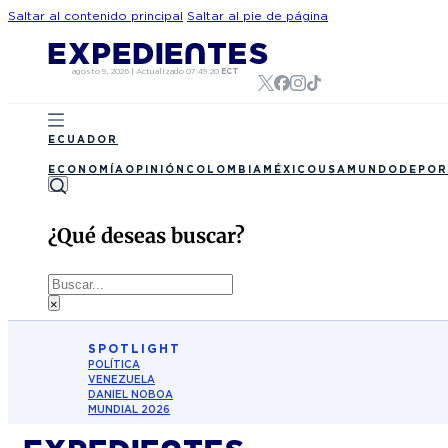
Saltar al contenido principal
Saltar al pie de página
agosto 9, 2026
|
Actualizado
07:49:20
ECT
ECUADOR
ECONOMÍA
OPINIÓN
COLOMBIA
MÉXICO
USA
MUNDO
DEPOR
¿Qué deseas buscar?
Buscar
×
SPOTLIGHT
POLÍTICA
VENEZUELA
DANIEL NOBOA
MUNDIAL 2026