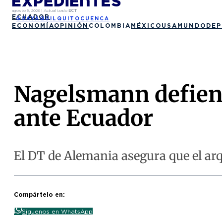
agosto 9, 2026
|
Actualizado
ECT
ECUADOR
GUAYAQUIL
QUITO
CUENCA
ECONOMÍA
OPINIÓN
COLOMBIA
MÉXICO
USA
MUNDO
DEP
Nagelsmann defien
ante Ecuador
El DT de Alemania asegura que el arq
Compártelo en:
Síguenos en WhatsApp