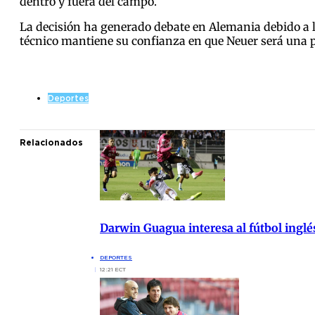
dentro y fuera del campo.
La decisión ha generado debate en Alemania debido a la
técnico mantiene su confianza en que Neuer será una pi
Deportes
Relacionados
Darwin Guagua interesa al fútbol ingl
DEPORTES
12:21 ECT