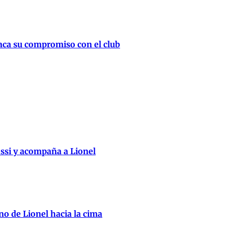
taca su compromiso con el club
essi y acompaña a Lionel
no de Lionel hacia la cima