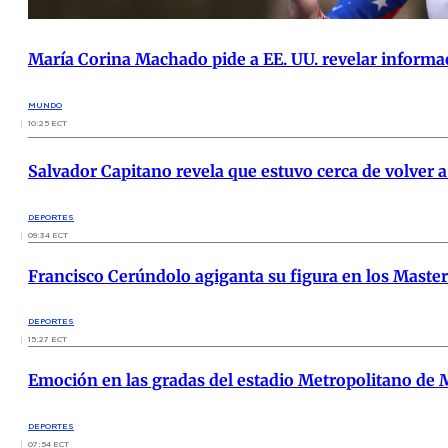
María Corina Machado pide a EE. UU. revelar informac
MUNDO
10:25 ECT
Salvador Capitano revela que estuvo cerca de volver a
DEPORTES
09:34 ECT
Francisco Cerúndolo agiganta su figura en los Master
DEPORTES
15:27 ECT
Emoción en las gradas del estadio Metropolitano de M
DEPORTES
07:54 ECT