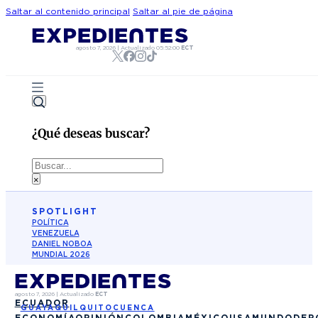
Saltar al contenido principal
Saltar al pie de página
agosto 7, 2026
|
Actualizado
05:52:00
ECT
¿Qué deseas buscar?
Buscar
×
SPOTLIGHT
POLÍTICA
VENEZUELA
DANIEL NOBOA
MUNDIAL 2026
agosto 7, 2026
|
Actualizado
ECT
ECUADOR
GUAYAQUIL
QUITO
CUENCA
ECONOMÍA
OPINIÓN
COLOMBIA
MÉXICO
USA
MUNDO
DEP