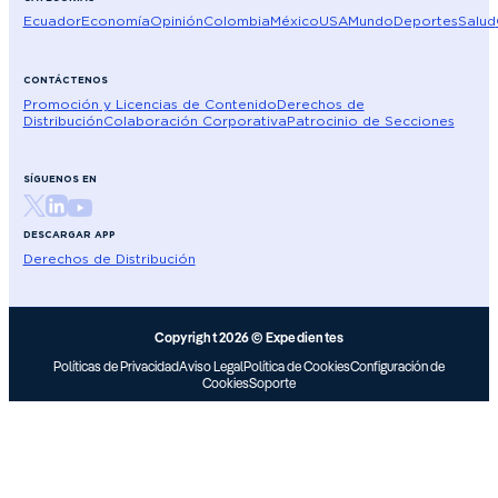
Ecuador
Economía
Opinión
Colombia
México
USA
Mundo
Deportes
Salud
CONTÁCTENOS
Promoción y Licencias de Contenido
Derechos de
Distribución
Colaboración Corporativa
Patrocinio de Secciones
SÍGUENOS EN
DESCARGAR APP
Derechos de Distribución
Copyright 2026 © Expedientes
Políticas de Privacidad
Aviso Legal
Política de Cookies
Configuración de
Cookies
Soporte