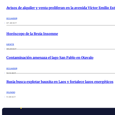
Avisos de alquiler y venta proliferan en la avenida Víctor Emilio Es
ECUADOR
07:46 ECT
Horóscopo de la Bruja Insomne
GENTE
06:29 ECT
Contaminación amenaza el lago San Pablo en Otavalo
ECUADOR
10:14 ECT
Rusia busca explotar bauxita en Laos y fortalece lazos energéticos
MUNDO
11:09 ECT