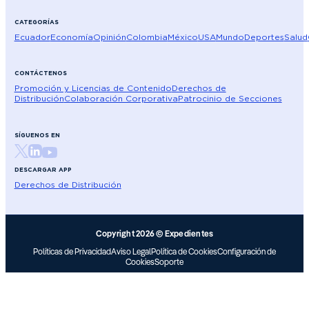
CATEGORÍAS
Ecuador
Economía
Opinión
Colombia
México
USA
Mundo
Deportes
Salud
CONTÁCTENOS
Promoción y Licencias de Contenido
Derechos de
Distribución
Colaboración Corporativa
Patrocinio de Secciones
SÍGUENOS EN
DESCARGAR APP
Derechos de Distribución
Copyright 2026 © Expedientes
Políticas de Privacidad
Aviso Legal
Política de Cookies
Configuración de
Cookies
Soporte