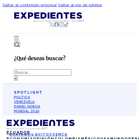
Saltar al contenido principal
Saltar al pie de página
agosto 8, 2026
|
Actualizado
17:54:00
ECT
¿Qué deseas buscar?
Buscar
×
SPOTLIGHT
POLÍTICA
VENEZUELA
DANIEL NOBOA
MUNDIAL 2026
agosto 8, 2026
|
Actualizado
ECT
ECUADOR
GUAYAQUIL
QUITO
CUENCA
ECONOMÍA
OPINIÓN
COLOMBIA
MÉXICO
USA
MUNDO
DEP