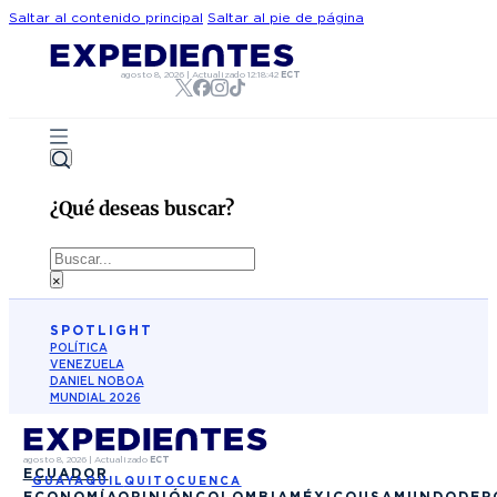
Saltar al contenido principal
Saltar al pie de página
agosto 8, 2026
|
Actualizado
12:18:42
ECT
¿Qué deseas buscar?
Buscar
×
SPOTLIGHT
POLÍTICA
VENEZUELA
DANIEL NOBOA
MUNDIAL 2026
agosto 8, 2026
|
Actualizado
ECT
ECUADOR
GUAYAQUIL
QUITO
CUENCA
ECONOMÍA
OPINIÓN
COLOMBIA
MÉXICO
USA
MUNDO
DEP