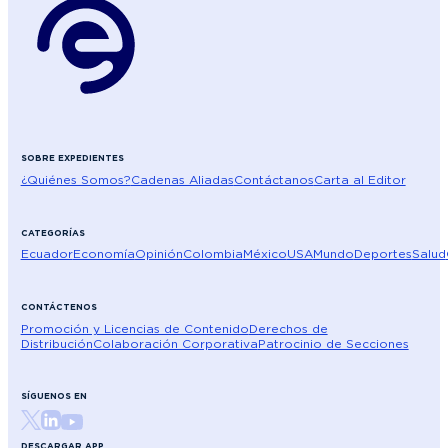
SOBRE EXPEDIENTES
¿Quiénes Somos?
Cadenas Aliadas
Contáctanos
Carta al Editor
CATEGORÍAS
Ecuador
Economía
Opinión
Colombia
México
USA
Mundo
Deportes
Salud
CONTÁCTENOS
Promoción y Licencias de Contenido
Derechos de
Distribución
Colaboración Corporativa
Patrocinio de Secciones
SÍGUENOS EN
DESCARGAR APP