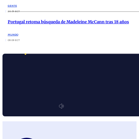
GENTE
20:51 ECT
Portugal retoma búsqueda de Madeleine McCann tras 18 años
MUNDO
09:09 ECT