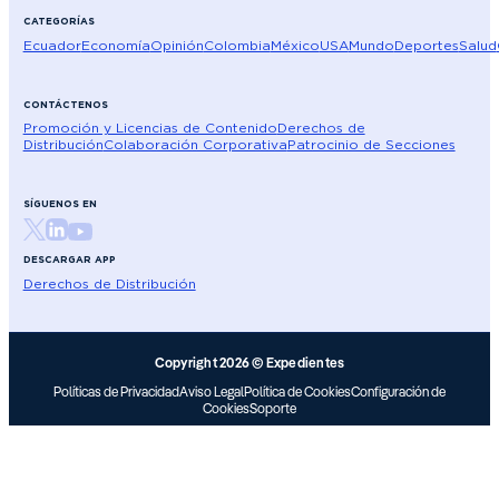
CATEGORÍAS
Ecuador
Economía
Opinión
Colombia
México
USA
Mundo
Deportes
Salud
CONTÁCTENOS
Promoción y Licencias de Contenido
Derechos de
Distribución
Colaboración Corporativa
Patrocinio de Secciones
SÍGUENOS EN
DESCARGAR APP
Derechos de Distribución
Copyright 2026 © Expedientes
Políticas de Privacidad
Aviso Legal
Política de Cookies
Configuración de
Cookies
Soporte