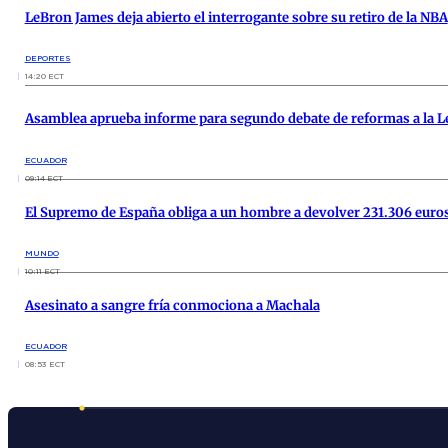
LeBron James deja abierto el interrogante sobre su retiro de la NBA
DEPORTES
14:20 ECT
Asamblea aprueba informe para segundo debate de reformas a la Le
ECUADOR
09:14 ECT
El Supremo de España obliga a un hombre a devolver 231.306 euros 
MUNDO
10:11 ECT
Asesinato a sangre fría conmociona a Machala
ECUADOR
08:53 ECT