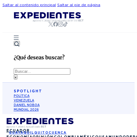
Saltar al contenido principal
Saltar al pie de página
agosto 7, 2026
|
Actualizado
22:57:33
ECT
¿Qué deseas buscar?
Buscar
×
SPOTLIGHT
POLÍTICA
VENEZUELA
DANIEL NOBOA
MUNDIAL 2026
agosto 7, 2026
|
Actualizado
ECT
ECUADOR
GUAYAQUIL
QUITO
CUENCA
ECONOMÍA
OPINIÓN
COLOMBIA
MÉXICO
USA
MUNDO
DEP