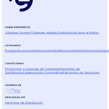
SOBRE EXPEDIENTES
¿Quiénes Somos?
Cadenas Aliadas
Contáctanos
Carta al Editor
CATEGORÍAS
Ecuador
Economía
Opinión
Colombia
México
USA
Mundo
Deportes
Salud
CONTÁCTENOS
Promoción y Licencias de Contenido
Derechos de
Distribución
Colaboración Corporativa
Patrocinio de Secciones
SÍGUENOS EN
DESCARGAR APP
Derechos de Distribución