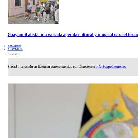
Guayaquil alista una variada agenda cultural y musical para el feria
ECUADOR
GUAYAQUIL
09:32 ECT
Si está interesado en licenciar este contenido contáctese con
info@expedientes.ec