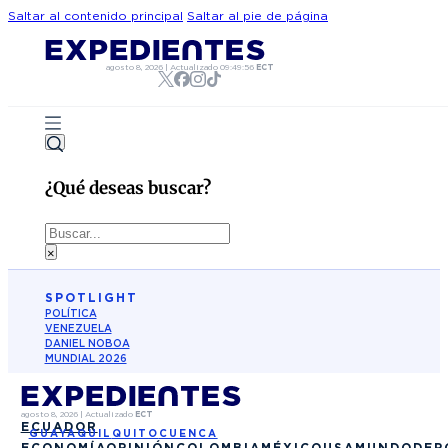
Saltar al contenido principal
Saltar al pie de página
agosto 8, 2026
|
Actualizado
09:49:56
ECT
¿Qué deseas buscar?
Buscar
×
SPOTLIGHT
POLÍTICA
VENEZUELA
DANIEL NOBOA
MUNDIAL 2026
agosto 8, 2026
|
Actualizado
ECT
ECUADOR
GUAYAQUIL
QUITO
CUENCA
ECONOMÍA
OPINIÓN
COLOMBIA
MÉXICO
USA
MUNDO
DEP