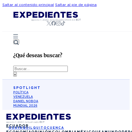
Saltar al contenido principal
Saltar al pie de página
agosto 7, 2026
|
Actualizado
05:03:43
ECT
¿Qué deseas buscar?
Buscar
×
SPOTLIGHT
POLÍTICA
VENEZUELA
DANIEL NOBOA
MUNDIAL 2026
agosto 7, 2026
|
Actualizado
ECT
ECUADOR
GUAYAQUIL
QUITO
CUENCA
ECONOMÍA
OPINIÓN
COLOMBIA
MÉXICO
USA
MUNDO
DEP