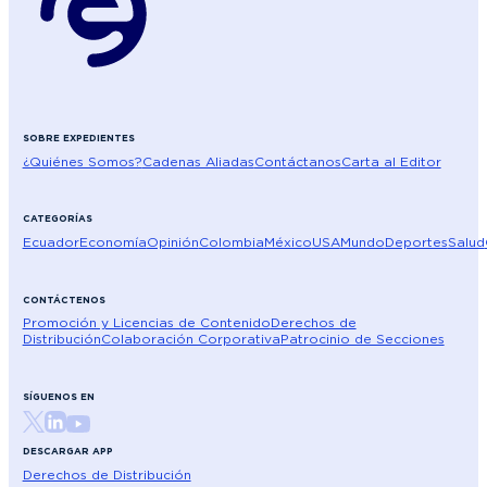
SOBRE EXPEDIENTES
¿Quiénes Somos?
Cadenas Aliadas
Contáctanos
Carta al Editor
CATEGORÍAS
Ecuador
Economía
Opinión
Colombia
México
USA
Mundo
Deportes
Salud
CONTÁCTENOS
Promoción y Licencias de Contenido
Derechos de
Distribución
Colaboración Corporativa
Patrocinio de Secciones
SÍGUENOS EN
DESCARGAR APP
Derechos de Distribución