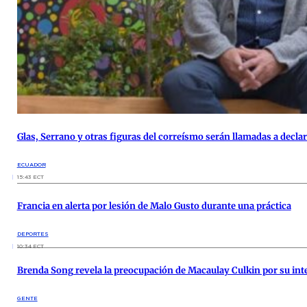
Glas, Serrano y otras figuras del correísmo serán llamadas a declar
ECUADOR
15:43 ECT
Francia en alerta por lesión de Malo Gusto durante una práctica
DEPORTES
10:34 ECT
Brenda Song revela la preocupación de Macaulay Culkin por su inte
GENTE