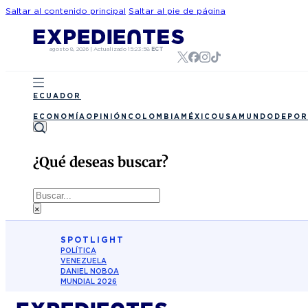
Saltar al contenido principal
Saltar al pie de página
agosto 8, 2026
|
Actualizado
15:23:58
ECT
ECUADOR
ECONOMÍA
OPINIÓN
COLOMBIA
MÉXICO
USA
MUNDO
DEPOR
¿Qué deseas buscar?
Buscar
×
SPOTLIGHT
POLÍTICA
VENEZUELA
DANIEL NOBOA
MUNDIAL 2026