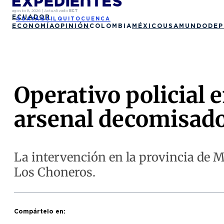
agosto 8, 2026
|
Actualizado
ECT
ECUADOR
GUAYAQUIL
QUITO
CUENCA
ECONOMÍA
OPINIÓN
COLOMBIA
MÉXICO
USA
MUNDO
DEP
Operativo policial 
arsenal decomisad
La intervención en la provincia de M
Los Choneros.
Compártelo en: