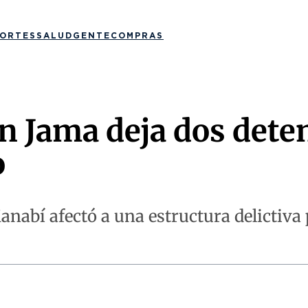
ORTES
SALUD
GENTE
COMPRAS
en Jama deja dos dete
o
anabí afectó a una estructura delictiv