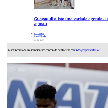
Guayaquil alista una variada agenda cul
agosto
ECUADOR
GUAYAQUIL
09:32 ECT
Si está interesado en licenciar este contenido contáctese con
info@expedientes.ec