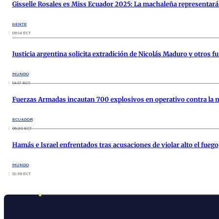
Gisselle Rosales es Miss Ecuador 2025: La machaleña representará 
GENTE
09:14 ECT
Justicia argentina solicita extradición de Nicolás Maduro y otros 
MUNDO
14:17 ECT
Fuerzas Armadas incautan 700 explosivos en operativo contra la m
ECUADOR
06:20 ECT
Hamás e Israel enfrentados tras acusaciones de violar alto el fuego
MUNDO
12:36 ECT