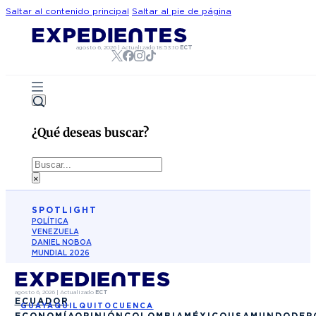
Saltar al contenido principal
Saltar al pie de página
agosto 6, 2026
|
Actualizado
18:53:10
ECT
¿Qué deseas buscar?
Buscar
×
SPOTLIGHT
POLÍTICA
VENEZUELA
DANIEL NOBOA
MUNDIAL 2026
agosto 6, 2026
|
Actualizado
ECT
ECUADOR
GUAYAQUIL
QUITO
CUENCA
ECONOMÍA
OPINIÓN
COLOMBIA
MÉXICO
USA
MUNDO
DEP