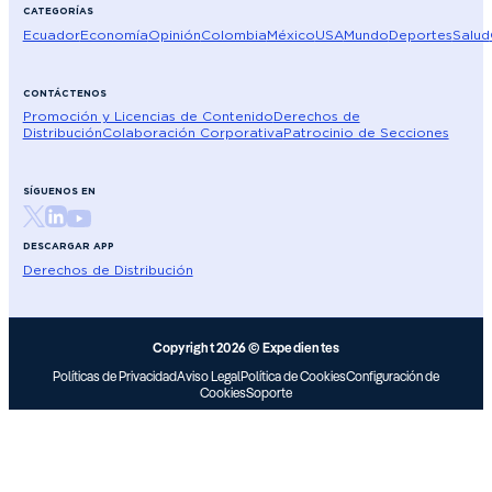
CATEGORÍAS
Ecuador
Economía
Opinión
Colombia
México
USA
Mundo
Deportes
Salud
CONTÁCTENOS
Promoción y Licencias de Contenido
Derechos de
Distribución
Colaboración Corporativa
Patrocinio de Secciones
SÍGUENOS EN
DESCARGAR APP
Derechos de Distribución
Copyright 2026 © Expedientes
Políticas de Privacidad
Aviso Legal
Política de Cookies
Configuración de
Cookies
Soporte